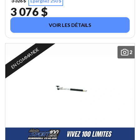
3 326 $
Épargnez 250 $
3 076 $
VOIR LES DÉTAILS
EN COMMANDE
2