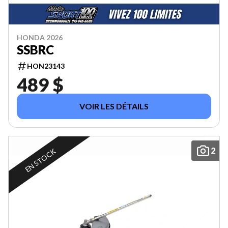
HONDA 2026
SSBRC
HON23143
489 $
VOIR LES DÉTAILS
2
EN STOCK