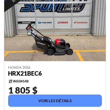
HONDA 2026
HRX21BEC6
INS04148
1 805 $
VOIR LES DÉTAILS