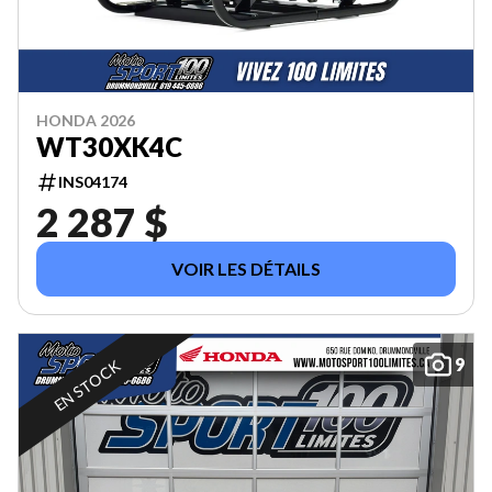
HONDA 2026
WT30XK4C
INS04174
2 287 $
VOIR LES DÉTAILS
9
EN STOCK