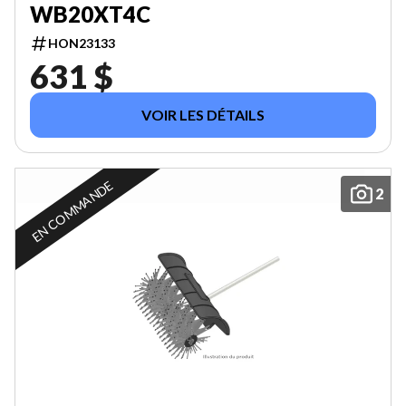
WB20XT4C
HON23133
631 $
VOIR LES DÉTAILS
EN COMMANDE
2