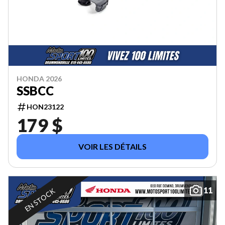
HONDA 2026
SSBCC
HON23122
179 $
VOIR LES DÉTAILS
11
EN STOCK