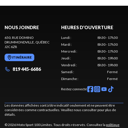
NOUS JOINDRE
HEURES D'OUVERTURE
650, RUE DOMINO
Lundi
:
8h30 - 17h30
DRUMMONDVILLE
, QUÉBEC
Mardi
:
8h30 - 17h30
J2C 6Z8
Mercredi
:
8h30 - 17h30
ITINÉRAIRE
Jeudi
:
8h30 - 19h00
Vendredi
:
8h30 - 19h00
819 445-6686
Samedi
:
Fermé
Dimanche
:
Fermé
Restez connecté
Les données affichées sont à titre indicatif seulement et ne peuvent être
considérées comme contractuelles. Veuillez nous consulter pour plus de
détails.
© 2026 Moto Sport 100 Limites. Tous droits réservés. Consultez la
politique