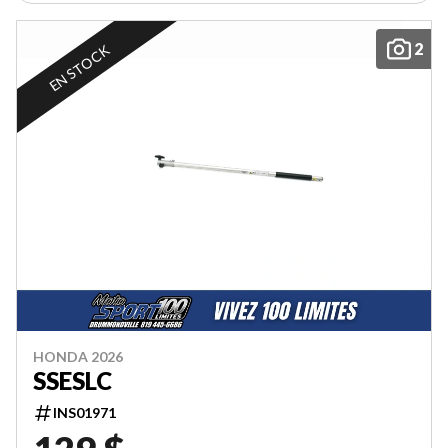
2
EN STOCK
HONDA 2026
SSESLC
INS01971