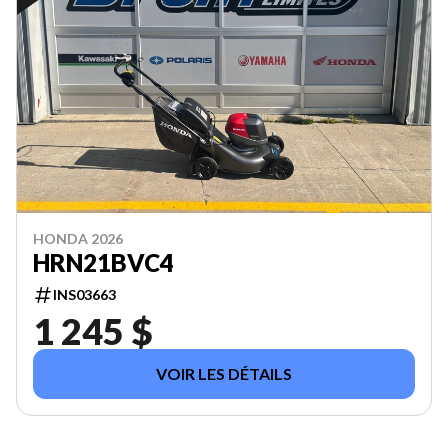
HONDA 2026
HRN21BVC4
INS03663
1 245 $
VOIR LES DÉTAILS