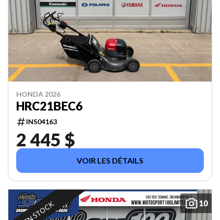
HONDA 2026
HRC21BEC6
INS04163
2 445 $
VOIR LES DÉTAILS
10
EN STOCK