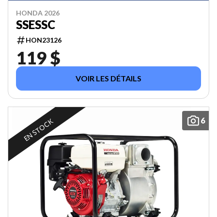
HONDA 2026
SSESSC
HON23126
119 $
VOIR LES DÉTAILS
6
EN STOCK