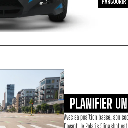
PARCOURIR
PLANIFIER UN
Avec sa position basse, son coc
l’avant, le Polaris Slingshot e