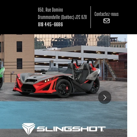
650, Rue Domino
Contactez-nous
Drummondville
(Québec)
J2C 6Z8
819 445-6686