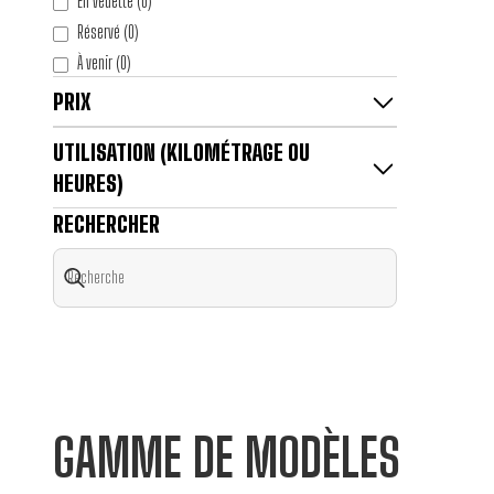
En vedette
(
0
)
Réservé
(
0
)
À venir
(
0
)
PRIX
UTILISATION (KILOMÉTRAGE OU
HEURES)
RECHERCHER
GAMME DE MODÈLES