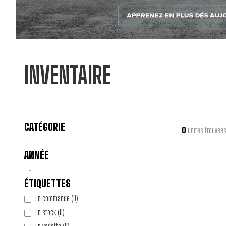
INVENTAIRE
CATÉGORIE
0
unités trouvée
-
ANNÉE
-
ÉTIQUETTES
En commande
(
0
)
En stock
(
0
)