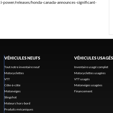
hci-power/releases/honda-canada-announces-significant-
VÉHICULES NEUFS
VÉHICULES USAGÉS
Tout notre inventaire neuf
Inventaire usagé complet
Motocyclettes
Motocyclettes usagées
VTT
VTT usagés
Côte-à-côte
Motoneiges usagées
Motoneiges
Financement
Slingshot
Moteurs hors-bord
Produits mécaniques