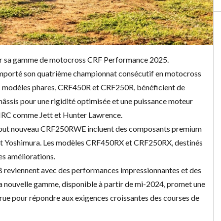
our sa gamme de motocross CRF Performance 2025.
emporté son quatrième championnat consécutif en motocross
es modèles phares, CRF450R et CRF250R, bénéficient de
âssis pour une rigidité optimisée et une puissance moteur
a HRC comme Jett et Hunter Lawrence.
le tout nouveau CRF250RWE incluent des composants premium
t Yoshimura. Les modèles CRF450RX et CRF250RX, destinés
es améliorations.
B reviennent avec des performances impressionnantes et des
 La nouvelle gamme, disponible à partir de mi-2024, promet une
ccrue pour répondre aux exigences croissantes des courses de