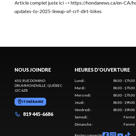
Article complet juste ici –> https://hondanews.ca/en-CA/
updates-to-2025-lineup-of-crf-dirt-bikes
NOUS JOINDRE
HEURES D'OUVERTURE
650, RUE DOMINO
Lundi
:
8h30 - 17h30
DRUMMONDVILLE
, QUÉBEC
Mardi
:
8h30 - 17h30
J2C 6Z8
Mercredi
:
8h30 - 17h30
ITINÉRAIRE
Jeudi
:
8h30 - 19h00
Vendredi
:
8h30 - 19h00
819 445-6686
Samedi
:
Fermé
Dimanche
:
Fermé
Restez connecté