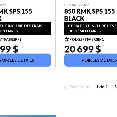
027
POLARIS 2027
MK SPS 155
850 RMK SPS 155
K
BLACK
PEUT INCLURE DES FRAIS
LE PRIX PEUT INCLURE DES 
ENTAIRES
SUPPLÉMENTAIRES
7TFA8RSR-1
POL-S27TFA8RSE-1
99 $
20 699 $
VOIR LES DÉTAILS
VOIR LES DÉTAILS
Précédent
1 de 2
S