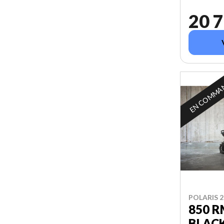
20 7
EN COMMA
POLARIS 2
850 R
BLAC