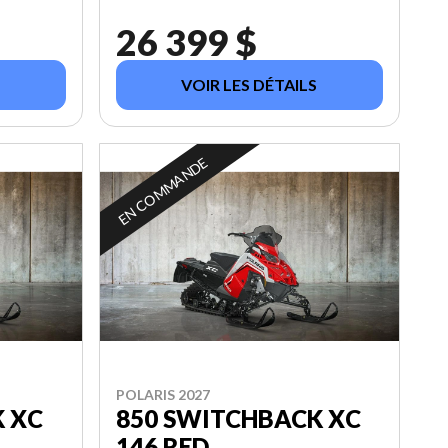
26 399 $
VOIR LES DÉTAILS
EN COMMANDE
POLARIS 2027
K XC
850 SWITCHBACK XC
146 RED