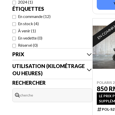
2024
(
1
)
ÉTIQUETTES
En commande
(
12
)
EN COMMA
En stock
(
4
)
À venir
(
1
)
En vedette
(
0
)
Réservé
(
0
)
PRIX
UTILISATION (KILOMÉTRAGE
OU HEURES)
RECHERCHER
POLARIS 2
850 R
LE PRIX 
SUPPLÉM
POL-S2