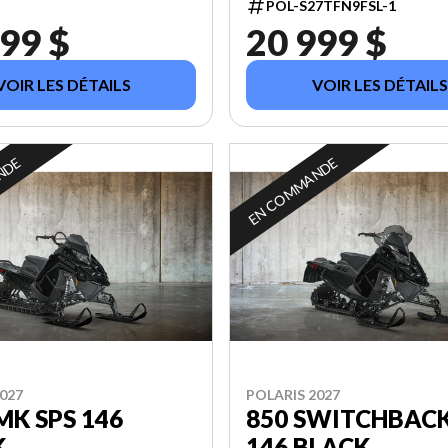
POL-S27TFN9FSL-1
99 $
20 999 $
VOIR LES DÉTAILS
VOIR LES DÉTAILS
NDE
EN COMMANDE
027
POLARIS 2027
MK SPS 146
850 SWITCHBAC
K
146 BLACK