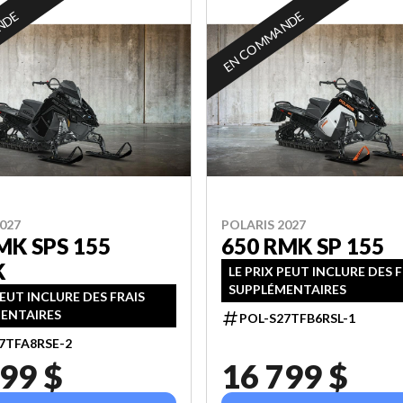
NDE
EN COMMANDE
027
POLARIS 2027
MK SPS 155
650 RMK SP 155
K
LE PRIX PEUT INCLURE DES 
SUPPLÉMENTAIRES
PEUT INCLURE DES FRAIS
ENTAIRES
POL-S27TFB6RSL-1
7TFA8RSE-2
99 $
16 799 $