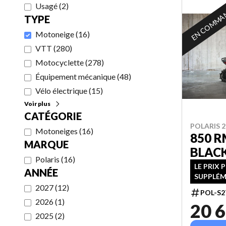
Usagé
(
2
)
EN COMMA
TYPE
Motoneige
(
16
)
VTT
(
280
)
Motocyclette
(
278
)
Équipement mécanique
(
48
)
Vélo électrique
(
15
)
Voir plus
CATÉGORIE
POLARIS 2
Motoneiges
(
16
)
850 R
MARQUE
BLAC
Polaris
(
16
)
LE PRIX 
ANNÉE
SUPPLÉM
2027
(
12
)
POL-S2
2026
(
1
)
20 6
2025
(
2
)