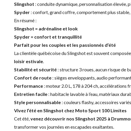
Slingshot
: conduite dynamique, personnalisation élevée, pl
Spyder
: confort, grand coffre, comportement plus stable, 
En résumé :
Slingshot = adrénaline et look
Spyder = confort et tranquillité
Parfait pour les couples et les passionnés d’été
La clientèle québécoise du Slingshot est souvent composé
loisir estivale
.
Stabilité et sécurité
: structure 3 roues, aucun risque de b
Confort de route
: sièges enveloppants, audio performant
Performance
: moteur 2.0 L, 178 à 204 ch, accélérations 
Entretien facile
: habitacle lavable à l’eau, matériaux dura
Style personnalisable
: couleurs flashy, accessoires varié
Vivez l’été en Slingshot chez Moto Sport 100 Limites
Cet été,
venez découvrir nos Slingshot 2025 à Drummo
transformer vos journées en escapades exaltantes.