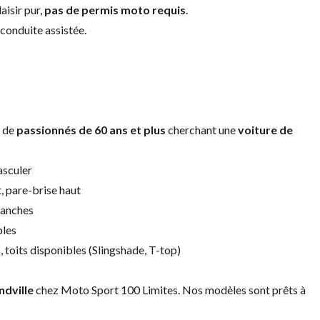
aisir pur,
pas de permis moto requis
.
conduite assistée.
e de
passionnés de 60 ans et plus
cherchant une
voiture de
asculer
, pare-brise haut
franches
bles
s, toits disponibles (Slingshade, T-top)
ndville
chez Moto Sport 100 Limites. Nos modèles sont prêts à