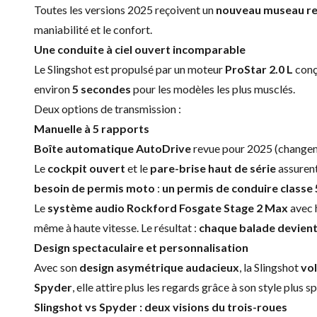
Toutes les versions 2025 reçoivent un
nouveau museau re
maniabilité et le confort.
Une conduite à ciel ouvert incomparable
Le Slingshot est propulsé par un moteur
ProStar 2.0 L
conçu
environ
5 secondes
pour les modèles les plus musclés.
Deux options de transmission :
Manuelle à 5 rapports
Boîte automatique AutoDrive
revue pour 2025 (changeme
Le
cockpit ouvert
et le
pare-brise haut de série
assurent
besoin de permis moto
:
un permis de conduire classe 5
Le
système audio Rockford Fosgate Stage 2 Max
avec h
même à haute vitesse. Le résultat :
chaque balade devien
Design spectaculaire et personnalisation
Avec son
design asymétrique audacieux
, la Slingshot
vol
Spyder
, elle attire plus les regards grâce à son style plus sp
Slingshot vs Spyder : deux visions du trois-roues