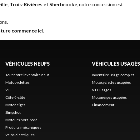
ille, Trois-Rivières et Sherbrooke
, notre concession est
ons.
ture commence ici.
VÉHICULES NEUFS
VÉHICULES USAGÉS
Tout notre inventaire neuf
Inventaire usagé complet
Motocyclettes
Motocyclettes usagées
VTT
VTT usagés
Côte-à-côte
Motoneiges usagées
Motoneiges
Financement
Slingshot
Moteurs hors-bord
Produits mécaniques
Vélos électriques