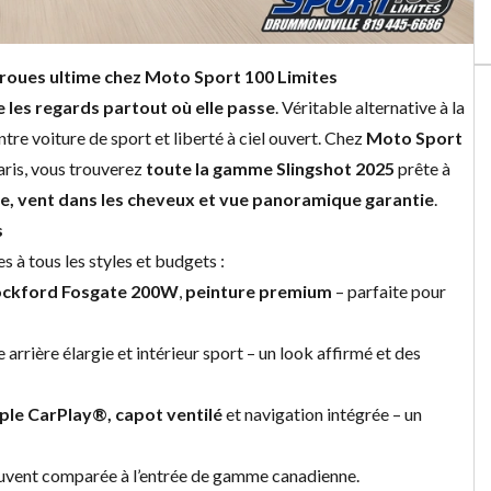
s-roues ultime chez Moto Sport 100 Limites
e les regards partout où elle passe
. Véritable alternative à la
entre voiture de sport et liberté à ciel ouvert. Chez
Moto Sport
aris, vous trouverez
toute la gamme Slingshot 2025
prête à
e, vent dans les cheveux et vue panoramique garantie
.
s
 à tous les styles et budgets :
ckford Fosgate 200W
,
peinture premium
– parfaite pour
te arrière élargie et intérieur sport – un look affirmé et des
le CarPlay®, capot ventilé
et navigation intégrée – un
souvent comparée à l’entrée de gamme canadienne.