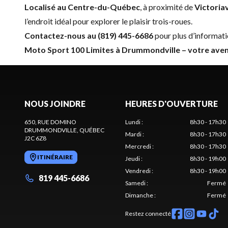
Localisé au Centre-du-Québec
, à proximité de
Victoriav
l’endroit idéal pour explorer le plaisir trois-roues.
Contactez-nous au (819) 445-6686
pour plus d’informati
Moto Sport 100 Limites à Drummondville – votre aven
NOUS JOINDRE
HEURES D'OUVERTURE
650, RUE DOMINO
Lundi
:
8h30 - 17h30
DRUMMONDVILLE
, QUÉBEC
Mardi
:
8h30 - 17h30
J2C 6Z8
Mercredi
:
8h30 - 17h30
ITINÉRAIRE
Jeudi
:
8h30 - 19h00
Vendredi
:
8h30 - 19h00
819 445-6686
Samedi
:
Fermé
Dimanche
:
Fermé
Restez connecté