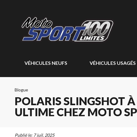
VÉHICULES NEUFS
VÉHICULES USAGÉS
Blogue
POLARIS SLINGSHOT À
ULTIME CHEZ MOTO SP
Publié le:
7 juil. 2025