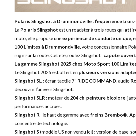
Polaris Slingshot à Drummondville : l’expérience troi
La
Polaris Slingshot
est un roadster à trois roues qui
attir
moto, elle propose une
expérience de conduite unique
, 
100 Limites à Drummondville
, votre concessionnaire Pol
rugir sur la route. Cet été, roulez Slingshot :
capote ouvert
La gamme Slingshot 2025 chez Moto Sport 100 Limite
Le Slingshot 2025 est offert en
plusieurs versions
adaptées
Slingshot SL
: écran tactile 7″
RIDE COMMAND
, audio
Ro
découvrir l’univers Slingshot.
Slingshot SLR
: moteur de
204 ch
,
peinture bicolore
, jan
performances accrues.
Slingshot R
: le haut de gamme avec
freins Brembo®, App
concentré de technologie.
Slingshot S
(modèle US non vendu ici) : version de base, 