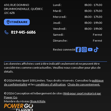
650, RUE DOMINO
Lundi
:
8h30 - 17h30
DRUMMONDVILLE
, QUÉBEC
Mardi
:
8h30 - 17h30
J2C 6Z8
Mercredi
:
8h30 - 17h30
ITINÉRAIRE
Jeudi
:
8h30 - 19h00
Vendredi
:
8h30 - 19h00
819 445-6686
Samedi
:
Fermé
Dimanche
:
Fermé
Restez connecté
Les données affichées sont à titre indicatif seulement et ne peuvent être
considérées comme contractuelles. Veuillez nous consulter pour plus de
détails.
© 2026 Moto Sport 100 Limites. Tous droits réservés. Consultez la
politique
de confidentialité
et les
conditions d'utilisation
.
Choix de consentement.
© 2026 Conception et hébergement de sites
Web pour sport motorisé par
Power Go
.
Membre du réseau
Shop A Ride
.