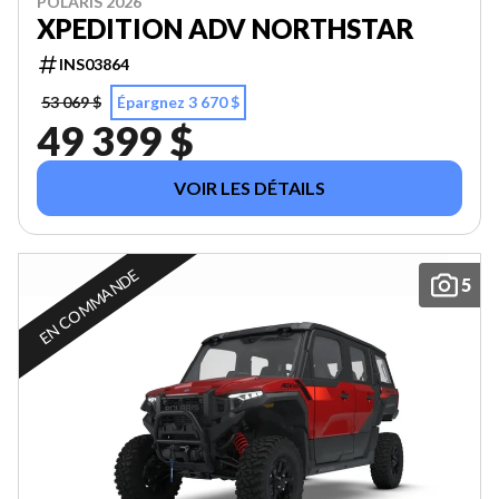
POLARIS 2026
XPEDITION ADV NORTHSTAR
INS03864
53 069 $
Épargnez 3 670 $
49 399 $
VOIR LES DÉTAILS
EN COMMANDE
5