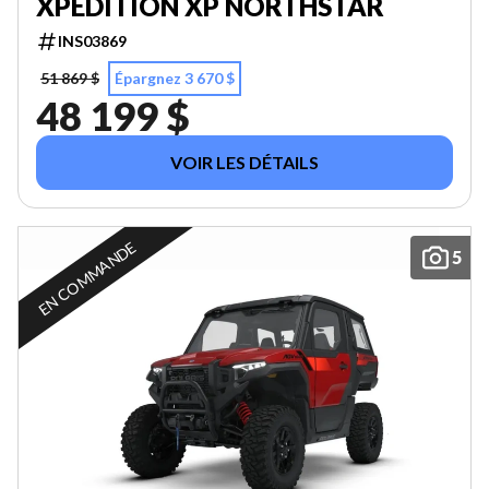
XPEDITION XP NORTHSTAR
INS03869
51 869 $
Épargnez 3 670 $
48 199 $
VOIR LES DÉTAILS
EN COMMANDE
5