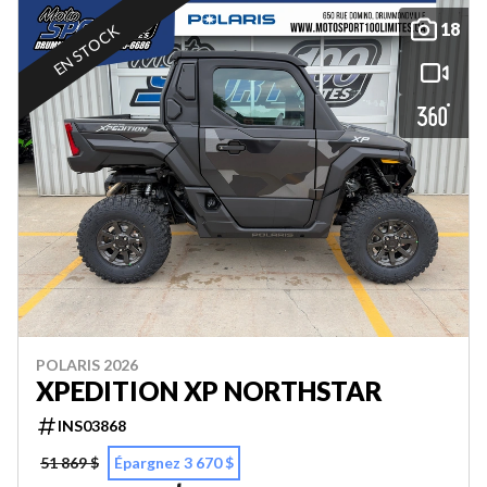
18
EN STOCK
POLARIS 2026
XPEDITION XP NORTHSTAR
INS03868
51 869 $
Épargnez 3 670 $