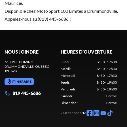
Mauricie.
Disponible chez Moto Sport 100 Limites à Drummondville.
Appelez-nous au (819) 445-6686 !
NOUS JOINDRE
HEURES D'OUVERTURE
650, RUE DOMINO
Lundi
:
8h30 - 17h30
DRUMMONDVILLE
, QUÉBEC
Mardi
:
8h30 - 17h30
J2C 6Z8
Mercredi
:
8h30 - 17h30
ITINÉRAIRE
Jeudi
:
8h30 - 19h00
Vendredi
:
8h30 - 19h00
819 445-6686
Samedi
:
Fermé
Dimanche
:
Fermé
Restez connecté