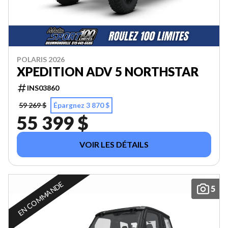
POLARIS 2026
XPEDITION ADV 5 NORTHSTAR
INS03860
59 269 $
Épargnez 3 870 $
55 399 $
VOIR LES DÉTAILS
EN COMMANDE
5