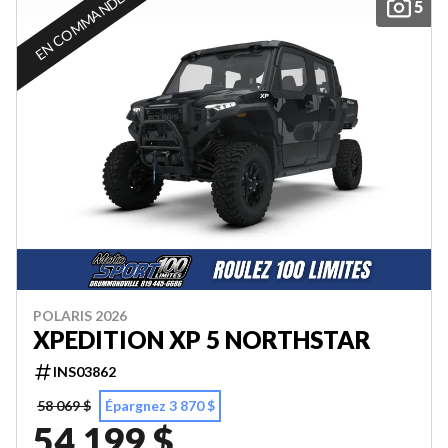
EN COMMANDE
5
POLARIS 2026
XPEDITION XP 5 NORTHSTAR
INS03862
58 069 $
Épargnez 3 870 $
54 199 $