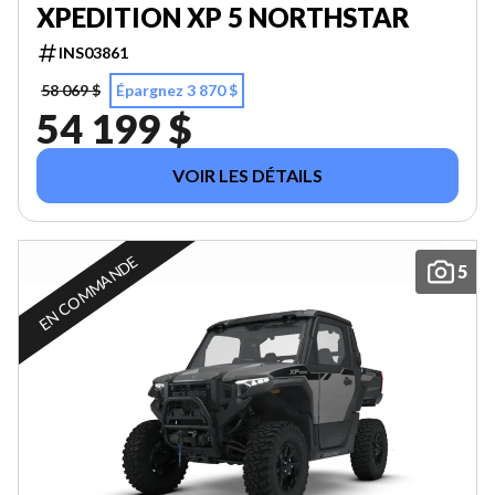
XPEDITION XP 5 NORTHSTAR
INS03861
58 069 $
Épargnez 3 870 $
54 199 $
VOIR LES DÉTAILS
EN COMMANDE
5