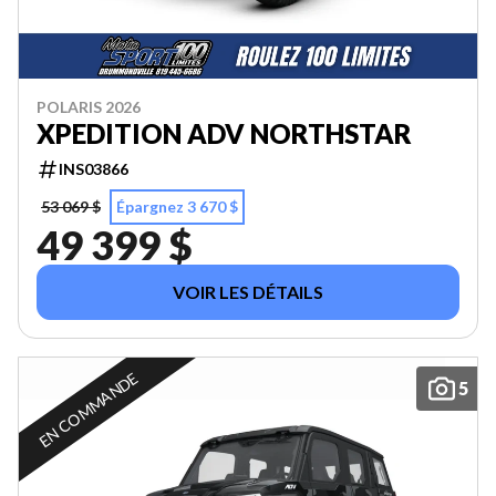
POLARIS 2026
XPEDITION ADV NORTHSTAR
INS03866
53 069 $
Épargnez 3 670 $
49 399 $
VOIR LES DÉTAILS
EN COMMANDE
5