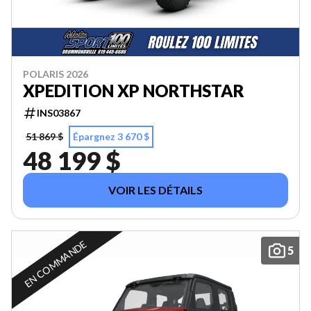
POLARIS 2026
XPEDITION XP NORTHSTAR
INS03867
51 869 $
Épargnez 3 670 $
48 199 $
VOIR LES DÉTAILS
EN COMMANDE
5