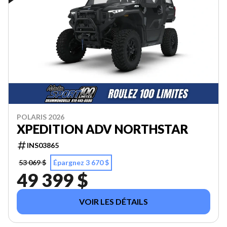
POLARIS 2026
XPEDITION ADV NORTHSTAR
INS03865
53 069 $
Épargnez 3 670 $
49 399 $
VOIR LES DÉTAILS