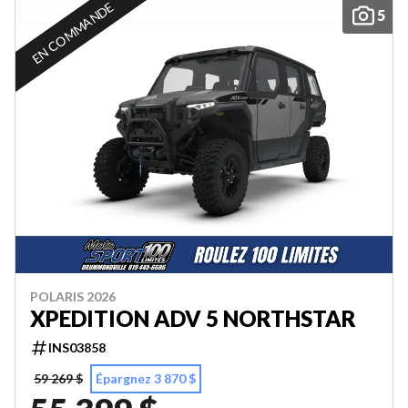
EN COMMANDE
5
POLARIS 2026
XPEDITION ADV 5 NORTHSTAR
INS03858
59 269 $
Épargnez 3 870 $