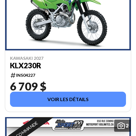
KAWASAKI 2027
KLX230R
INS04227
6 709 $
VOIR LES DÉTAILS
EN COMMANDE
2