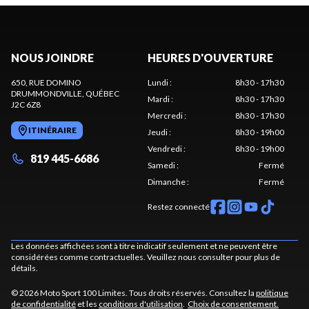
NOUS JOINDRE
HEURES D'OUVERTURE
650, RUE DOMINO
Lundi
:
8h30 - 17h30
DRUMMONDVILLE
, QUÉBEC
Mardi
:
8h30 - 17h30
J2C 6Z8
Mercredi
:
8h30 - 17h30
ITINÉRAIRE
Jeudi
:
8h30 - 19h00
Vendredi
:
8h30 - 19h00
819 445-6686
Samedi
:
Fermé
Dimanche
:
Fermé
Restez connecté
Les données affichées sont à titre indicatif seulement et ne peuvent être
considérées comme contractuelles. Veuillez nous consulter pour plus de
détails.
© 2026 Moto Sport 100 Limites. Tous droits réservés. Consultez la
politique
de confidentialité
et les
conditions d'utilisation
.
Choix de consentement.