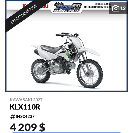
EN COMMANDE
13
KAWASAKI 2027
KLX110R
INS04237
4 209 $