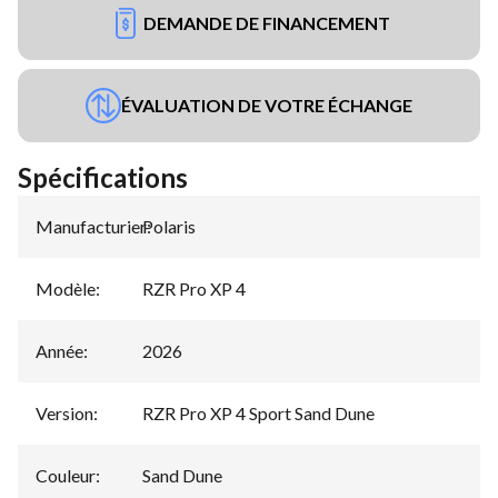
DEMANDE DE FINANCEMENT
ÉVALUATION DE VOTRE ÉCHANGE
Spécifications
Manufacturier
Polaris
:
Modèle
:
RZR Pro XP 4
Année
:
2026
Version
:
RZR Pro XP 4 Sport Sand Dune
Couleur
:
Sand Dune