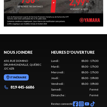
NOUS JOINDRE
HEURES D'OUVERTURE
650, RUE DOMINO
Lundi
:
8h30 - 17h30
DRUMMONDVILLE
, QUÉBEC
Mardi
:
8h30 - 17h30
J2C 6Z8
Mercredi
:
8h30 - 17h30
ITINÉRAIRE
Jeudi
:
8h30 - 19h00
Vendredi
:
8h30 - 19h00
819 445-6686
Samedi
:
Fermé
Dimanche
:
Fermé
Restez connecté