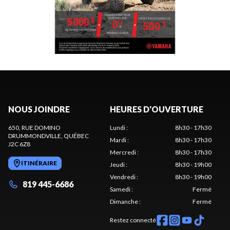
NOUS JOINDRE
HEURES D'OUVERTURE
650, RUE DOMINO
Lundi
:
8h30 - 17h30
DRUMMONDVILLE
, QUÉBEC
Mardi
:
8h30 - 17h30
J2C 6Z8
Mercredi
:
8h30 - 17h30
ITINÉRAIRE
Jeudi
:
8h30 - 19h00
Vendredi
:
8h30 - 19h00
819 445-6686
Samedi
:
Fermé
Dimanche
:
Fermé
Restez connecté