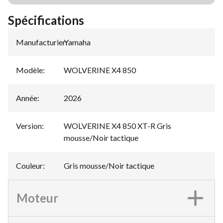
Spécifications
Manufacturier
Yamaha
:
Modèle
:
WOLVERINE X4 850
Année
:
2026
Version
:
WOLVERINE X4 850 XT-R Gris
mousse/Noir tactique
Couleur
:
Gris mousse/Noir tactique
Moteur