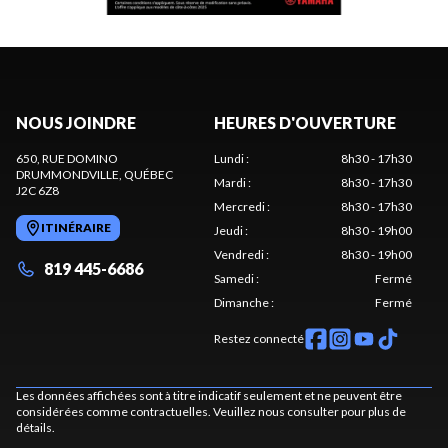
NOUS JOINDRE
HEURES D'OUVERTURE
650, RUE DOMINO
Lundi
:
8h30 - 17h30
DRUMMONDVILLE
, QUÉBEC
Mardi
:
8h30 - 17h30
J2C 6Z8
Mercredi
:
8h30 - 17h30
ITINÉRAIRE
Jeudi
:
8h30 - 19h00
Vendredi
:
8h30 - 19h00
819 445-6686
Samedi
:
Fermé
Dimanche
:
Fermé
Restez connecté
Les données affichées sont à titre indicatif seulement et ne peuvent être
considérées comme contractuelles. Veuillez nous consulter pour plus de
détails.