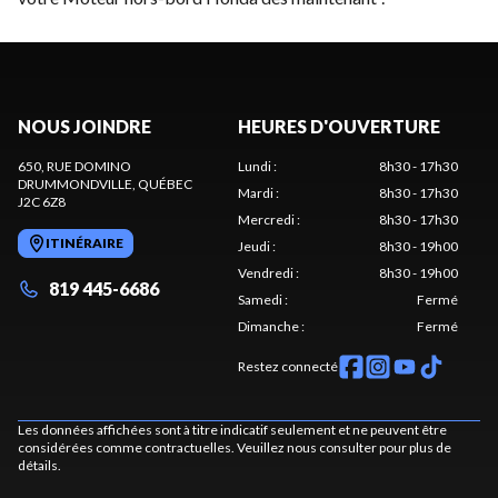
NOUS JOINDRE
HEURES D'OUVERTURE
650, RUE DOMINO
Lundi
:
8h30 - 17h30
DRUMMONDVILLE
, QUÉBEC
Mardi
:
8h30 - 17h30
J2C 6Z8
Mercredi
:
8h30 - 17h30
ITINÉRAIRE
Jeudi
:
8h30 - 19h00
Vendredi
:
8h30 - 19h00
819 445-6686
Samedi
:
Fermé
Dimanche
:
Fermé
Restez connecté
Les données affichées sont à titre indicatif seulement et ne peuvent être
considérées comme contractuelles. Veuillez nous consulter pour plus de
détails.