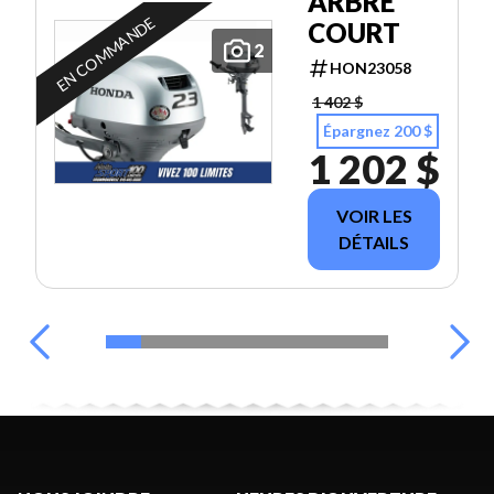
ARBRE
EN COMMANDE
COURT
2
HON23058
1 402 $
Épargnez 200 $
1 202 $
VOIR LES
DÉTAILS