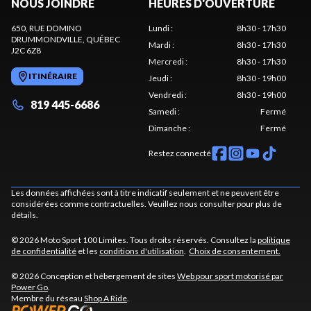
NOUS JOINDRE
HEURES D'OUVERTURE
650, RUE DOMINO
Lundi
:
8h30 - 17h30
DRUMMONDVILLE
, QUÉBEC
Mardi
:
8h30 - 17h30
J2C 6Z8
Mercredi
:
8h30 - 17h30
ITINÉRAIRE
Jeudi
:
8h30 - 19h00
Vendredi
:
8h30 - 19h00
819 445-6686
Samedi
:
Fermé
Dimanche
:
Fermé
Restez connecté
Les données affichées sont à titre indicatif seulement et ne peuvent être
considérées comme contractuelles. Veuillez nous consulter pour plus de
détails.
© 2026 Moto Sport 100 Limites. Tous droits réservés. Consultez la
politique
de confidentialité
et les
conditions d'utilisation
.
Choix de consentement.
© 2026 Conception et hébergement de sites
Web pour sport motorisé par
Power Go
.
Membre du réseau
Shop A Ride
.