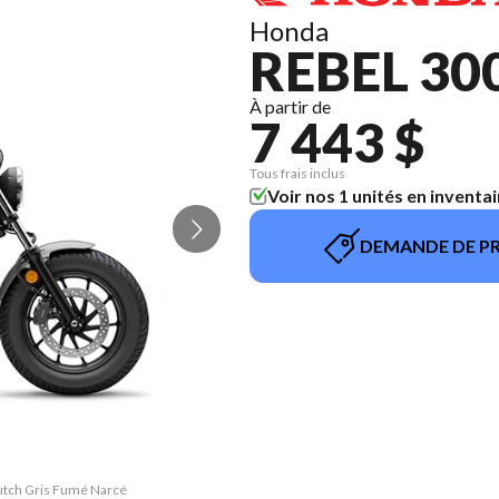
Honda
REBEL 30
À partir de
7 443 $
Tous frais inclus
Voir nos 1 unités en inventai
DEMANDE DE PR
lutch Gris Fumé Narcé
La version du modèle