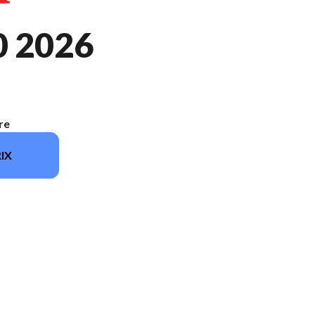
0 2026
re
IX
 sur l'image est le Rebel 300 E-Clutch Gris Fumé Narcé