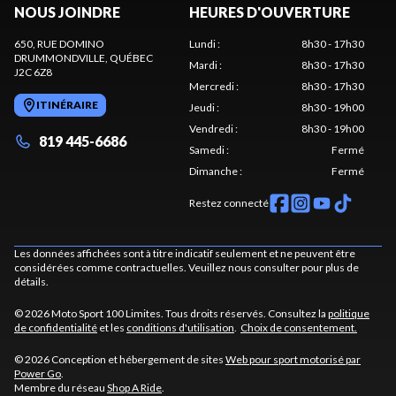
NOUS JOINDRE
HEURES D'OUVERTURE
650, RUE DOMINO
Lundi
:
8h30 - 17h30
DRUMMONDVILLE
, QUÉBEC
Mardi
:
8h30 - 17h30
J2C 6Z8
Mercredi
:
8h30 - 17h30
ITINÉRAIRE
Jeudi
:
8h30 - 19h00
Vendredi
:
8h30 - 19h00
819 445-6686
Samedi
:
Fermé
Dimanche
:
Fermé
Restez connecté
Les données affichées sont à titre indicatif seulement et ne peuvent être
considérées comme contractuelles. Veuillez nous consulter pour plus de
détails.
© 2026 Moto Sport 100 Limites. Tous droits réservés. Consultez la
politique
de confidentialité
et les
conditions d'utilisation
.
Choix de consentement.
© 2026 Conception et hébergement de sites
Web pour sport motorisé par
Power Go
.
Membre du réseau
Shop A Ride
.