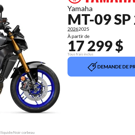
Yamaha
MT-09 SP
2026
2025
À partir de
17 299 $
Tous frais inclus
DEMANDE DE PR
l liquide/Noir corbeau