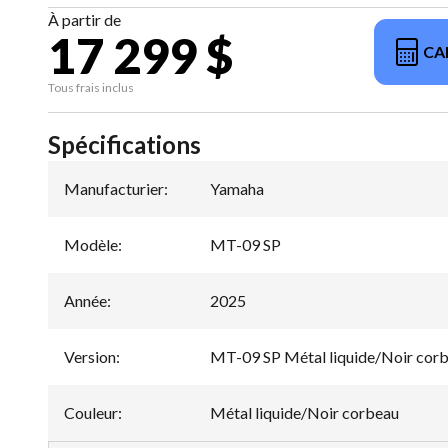
À partir de
17 299 $
CA
Tous frais inclus
Spécifications
Manufacturier
:
Yamaha
Modèle
:
MT-09 SP
Année
:
2025
Version
:
MT-09 SP Métal liquide/Noir cor
Couleur
:
Métal liquide/Noir corbeau