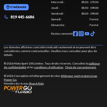
Mercredi
:
8h30 - 17h30
ITINÉRAIRE
Jeudi
:
8h30 - 19h00
Vendredi
:
8h30 - 19h00
819 445-6686
Samedi
:
Fermé
Dimanche
:
Fermé
Restez connecté
Les données affichées sont à titre indicatif seulement et ne peuvent être
considérées comme contractuelles. Veuillez nous consulter pour plus de
détails.
© 2026 Moto Sport 100 Limites. Tous droits réservés. Consultez la
politique
de confidentialité
et les
conditions d'utilisation
.
Choix de consentement.
© 2026 Conception et hébergement de sites
Web pour sport motorisé par
Power Go
.
Membre du réseau
Shop A Ride
.