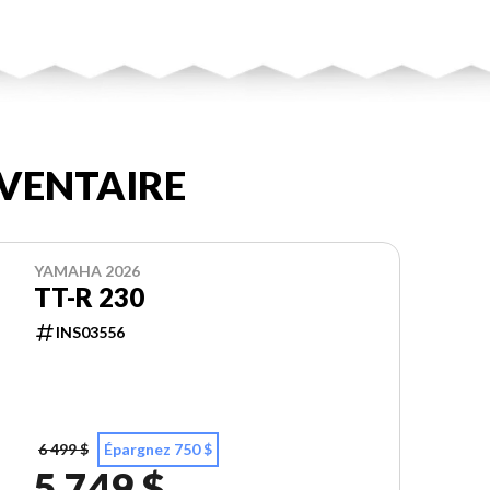
VENTAIRE
YAMAHA 2026
TT-R 230
INS03556
6 499 $
Épargnez 750 $
5 749 $