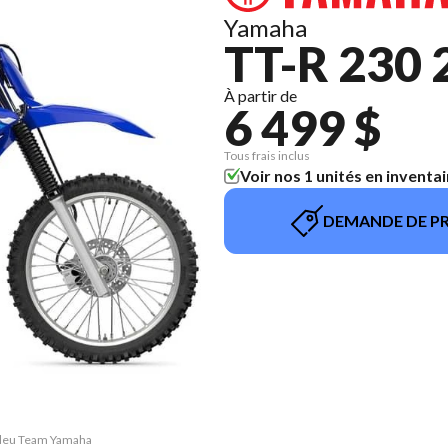
Yamaha
TT-R 230 
À partir de
6 499 $
Tous frais inclus
Voir nos 1 unités en inventai
DEMANDE DE PR
 Bleu Team Yamaha