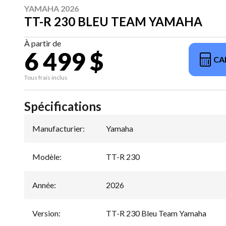
YAMAHA 2026
TT-R 230 BLEU TEAM YAMAHA
À partir de
6 499 $
CA
Tous frais inclus
Spécifications
Manufacturier
:
Yamaha
Modèle
:
TT-R 230
Année
:
2026
Version
:
TT-R 230 Bleu Team Yamaha