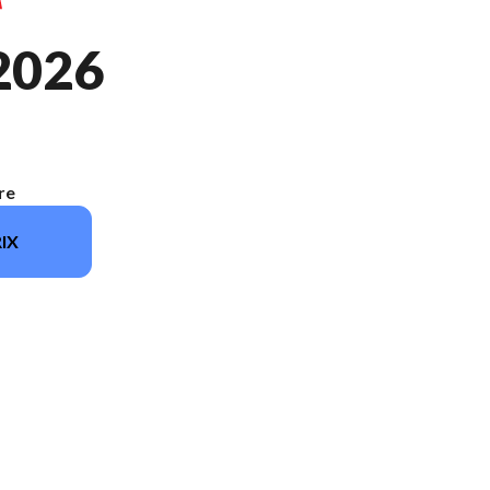
2026
re
IX