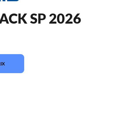
ACK SP 2026
IX
ur l'image est le 650 Switchback SP 146 White Lightning