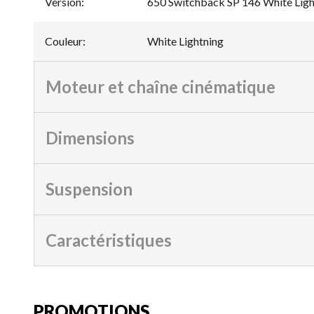
Version
:
650 Switchback SP 146 White Ligh
Couleur
:
White Lightning
Moteur et chaîne cinématique
Dimensions
Suspension
Caractéristiques
PROMOTIONS