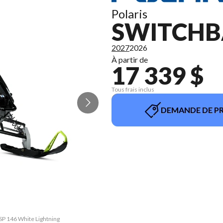
Polaris
SWITCHB
2027
2026
À partir de
17 339 $
Tous frais inclus
DEMANDE DE PR
 SP 146 White Lightning
La version du modèle s