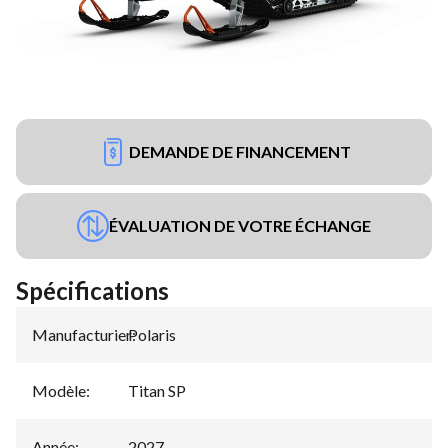
DEMANDE DE FINANCEMENT
ÉVALUATION DE VOTRE ÉCHANGE
Spécifications
Manufacturier
Polaris
:
Modèle
:
Titan SP
Année
:
2027