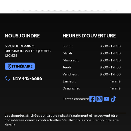
NOUS JOINDRE
HEURES D'OUVERTURE
650, RUE DOMINO
Lundi
:
8h30 - 17h30
DRUMMONDVILLE
, QUÉBEC
Mardi
:
8h30 - 17h30
J2C 6Z8
Mercredi
:
8h30 - 17h30
ITINÉRAIRE
Jeudi
:
8h30 - 19h00
Vendredi
:
8h30 - 19h00
819 445-6686
Samedi
:
Fermé
Dimanche
:
Fermé
Restez connecté
Les données affichées sont à titre indicatif seulement et ne peuvent être
considérées comme contractuelles. Veuillez nous consulter pour plus de
détails.