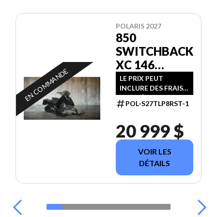
POLARIS 2027
850
SWITCHBACK
XC 146
EN COMMANDE
BLACK
LE PRIX PEUT
INCLURE DES FRAIS
SUPPLÉMENTAIRES
POL-S27TLP8RST-1
20 999 $
VOIR LES
DÉTAILS