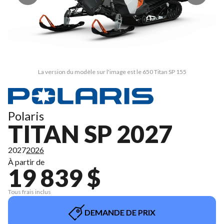
La version du modèle sur l'image est le 650 Titan SP 155
Polaris
TITAN SP 2027
2027
2026
À partir de
19 839 $
Tous frais inclus
DEMANDE DE PRIX