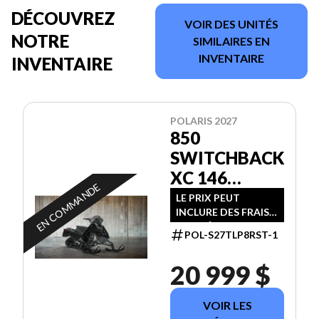
DÉCOUVREZ
VOIR DES UNITÉS
NOTRE
SIMILAIRES EN
INVENTAIRE
INVENTAIRE
POLARIS 2027
850
SWITCHBACK
XC 146
EN COMMANDE
BLACK
LE PRIX PEUT
INCLURE DES FRAIS
SUPPLÉMENTAIRES
POL-S27TLP8RST-1
20 999 $
VOIR LES