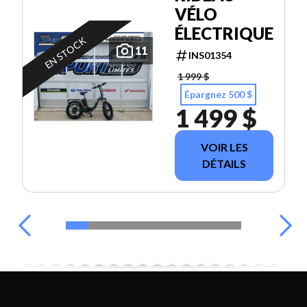
VÉLO
ÉLECTRIQUE
EN STOCK
11
INS01354
1 999 $
Épargnez 500 $
1 499 $
VOIR LES
DÉTAILS