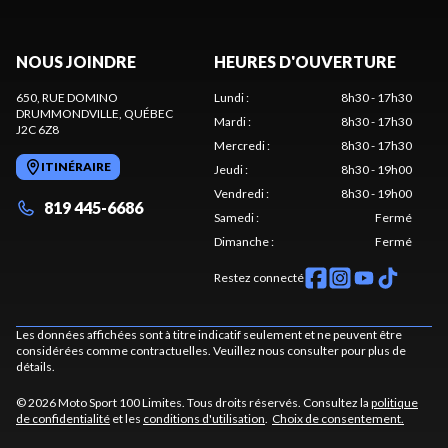
NOUS JOINDRE
HEURES D'OUVERTURE
650, RUE DOMINO
Lundi
:
8h30 - 17h30
DRUMMONDVILLE
, QUÉBEC
Mardi
:
8h30 - 17h30
J2C 6Z8
Mercredi
:
8h30 - 17h30
ITINÉRAIRE
Jeudi
:
8h30 - 19h00
Vendredi
:
8h30 - 19h00
819 445-6686
Samedi
:
Fermé
Dimanche
:
Fermé
Restez connecté
Les données affichées sont à titre indicatif seulement et ne peuvent être
considérées comme contractuelles. Veuillez nous consulter pour plus de
détails.
© 2026 Moto Sport 100 Limites. Tous droits réservés. Consultez la
politique
de confidentialité
et les
conditions d'utilisation
.
Choix de consentement.