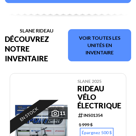
SLANE RIDEAU
DÉCOUVREZ
VOIR TOUTES LES
UNITÉS EN
NOTRE
INVENTAIRE
INVENTAIRE
SLANE 2025
RIDEAU
VÉLO
ÉLECTRIQUE
EN STOCK
11
INS01354
1 999 $
Épargnez 500 $