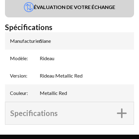
ÉVALUATION DE VOTRE ÉCHANGE
Spécifications
Manufacturier
Slane
:
Modèle
:
Rideau
Version
:
Rideau Metallic Red
Couleur
:
Metallic Red
Specifications