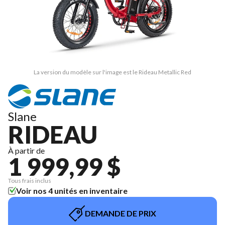
La version du modèle sur l'image est le Rideau Metallic Red
Slane
RIDEAU
À partir de
1 999,99 $
Tous frais inclus
Voir nos 4 unités en inventaire
DEMANDE DE PRIX