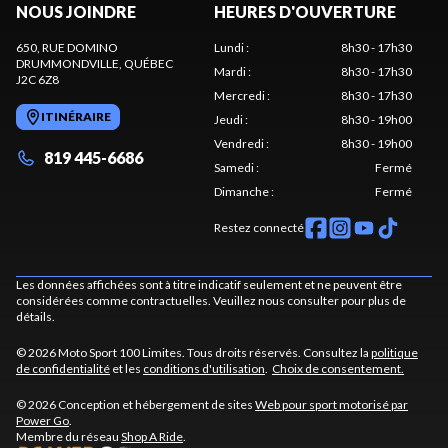
NOUS JOINDRE
HEURES D'OUVERTURE
650, RUE DOMINO
Lundi
:
8h30 - 17h30
DRUMMONDVILLE
, QUÉBEC
Mardi
:
8h30 - 17h30
J2C 6Z8
Mercredi
:
8h30 - 17h30
ITINÉRAIRE
Jeudi
:
8h30 - 19h00
Vendredi
:
8h30 - 19h00
819 445-6686
Samedi
:
Fermé
Dimanche
:
Fermé
Restez connecté
Les données affichées sont à titre indicatif seulement et ne peuvent être
considérées comme contractuelles. Veuillez nous consulter pour plus de
détails.
© 2026 Moto Sport 100 Limites. Tous droits réservés. Consultez la
politique
de confidentialité
et les
conditions d'utilisation
.
Choix de consentement.
© 2026 Conception et hébergement de sites
Web pour sport motorisé par
Power Go
.
Membre du réseau
Shop A Ride
.