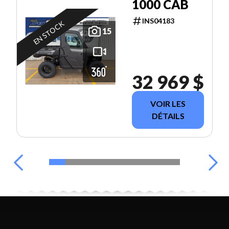
1000 CAB
INS04183
EN STOCK
15
32 969 $
VOIR LES
DÉTAILS