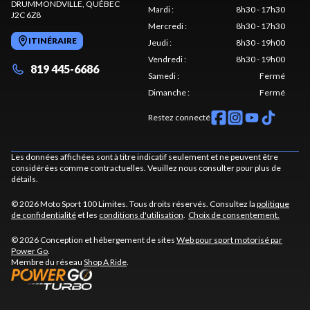
DRUMMONDVILLE
, QUÉBEC
Mardi
:
8h30 - 17h30
J2C 6Z8
Mercredi
:
8h30 - 17h30
ITINÉRAIRE
Jeudi
:
8h30 - 19h00
Vendredi
:
8h30 - 19h00
819 445-6686
Samedi
:
Fermé
Dimanche
:
Fermé
Restez connecté
Les données affichées sont à titre indicatif seulement et ne peuvent être
considérées comme contractuelles. Veuillez nous consulter pour plus de
détails.
© 2026 Moto Sport 100 Limites. Tous droits réservés. Consultez la
politique
de confidentialité
et les
conditions d'utilisation
.
Choix de consentement.
© 2026 Conception et hébergement de sites
Web pour sport motorisé par
Power Go
.
Membre du réseau
Shop A Ride
.