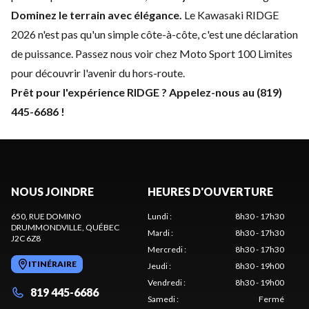
Dominez le terrain avec élégance.
Le Kawasaki RIDGE
2026 n'est pas qu'un simple côte-à-côte, c'est une déclaration
de puissance. Passez nous voir chez Moto Sport 100 Limites
pour découvrir l'avenir du hors-route.
Prêt pour l'expérience RIDGE ? Appelez-nous au (819)
445-6686 !
NOUS JOINDRE
HEURES D'OUVERTURE
650, RUE DOMINO
Lundi
:
8h30 - 17h30
DRUMMONDVILLE
, QUÉBEC
Mardi
:
8h30 - 17h30
J2C 6Z8
Mercredi
:
8h30 - 17h30
ITINÉRAIRE
Jeudi
:
8h30 - 19h00
Vendredi
:
8h30 - 19h00
819 445-6686
Samedi
:
Fermé