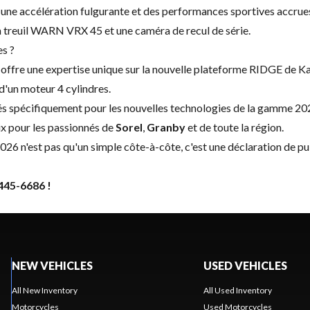
une accélération fulgurante et des performances sportives accrue
 treuil WARN VRX 45 et une caméra de recul de série.
s ?
e offre une expertise unique sur la nouvelle plateforme RIDGE de 
d'un moteur 4 cylindres.
s spécifiquement pour les nouvelles technologies de la gamme 20
x pour les passionnés de
Sorel
,
Granby
et de toute la région.
6 n'est pas qu'un simple côte-à-côte, c'est une déclaration de p
445-6686 !
NEW VEHICLES
USED VEHICLES
All New Inventory
All Used Inventory
Motorcycles
Used Motorcycles