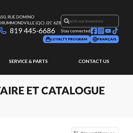
650, RUE DOMINO
DRUMMONDVILLE
(QC)
J2C 6Z8
819 445-6686
Stay connected
LOYALTY PROGRAM
FRANÇAIS
SERVICE & PARTS
CONTACT US
TAIRE ET CATALOGUE