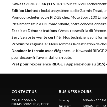
Kawasaki RIDGE XR (116 HP) :
Pour ceux qui recherchent 
Édition Limited :
Inclut un système audio Garmin Tread, un
Pourquoi acheter votre RIDGE chez Moto Sport 100 Limite
Idéalement situé à
Drummondville
, notre concessionnair
Essais et Démonstrations :
Venez ressentir la différence 
Service après-vente certifié :
Nos techniciens sont formé
Proximité régionale :
Nous sommes la destination de choi
Dominez le terrain avec élégance.
Le Kawasaki RIDGE 202
pour découvrir l'avenir du hors-route.
Prêt pour l'expérience RIDGE ? Appelez-nous au (819) 
CONTACT US
BUSINESS HOURS
650, RUE DOMINO
Monday
:
8:30 AM - 5:30 PM
DRUMMONDVILLE
, QUEBEC
Tuesday
:
8:30 AM - 5:30 PM