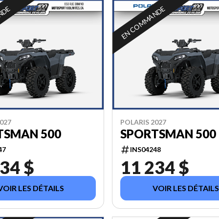
NDE
EN COMMANDE
027
POLARIS 2027
TSMAN 500
SPORTSMAN 500 
47
INS04248
34 $
11 234 $
VOIR LES DÉTAILS
VOIR LES DÉTAILS