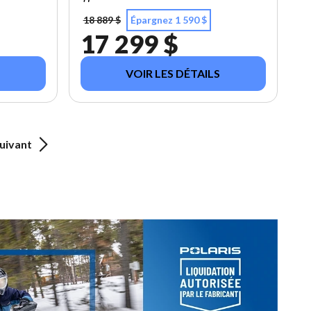
18 889 $
Épargnez 1 590 $
17 299 $
VOIR LES DÉTAILS
uivant