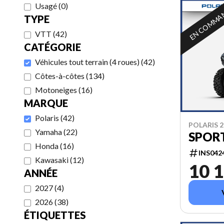
Usagé
(
0
)
EN COMMA
TYPE
VTT
(
42
)
CATÉGORIE
Véhicules tout terrain (4 roues)
(
42
)
Côtes-à-côtes
(
134
)
Motoneiges
(
16
)
MARQUE
Polaris
(
42
)
POLARIS 2
Yamaha
(
22
)
SPOR
Honda
(
16
)
INS042
Kawasaki
(
12
)
10 1
ANNÉE
2027
(
4
)
2026
(
38
)
ÉTIQUETTES