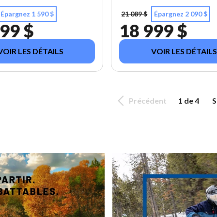
Épargnez 1 590 $
21 089 $
Épargnez 2 090 $
99 $
18 999 $
VOIR LES DÉTAILS
VOIR LES DÉTAILS
Précédent
1 de 4
S