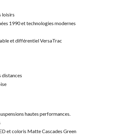
 loisirs
années 1990 et technologies modernes
able et différentiel VersaTrac
s distances
ise
s suspensions hautes performances.
s
LED et coloris Matte Cascades Green