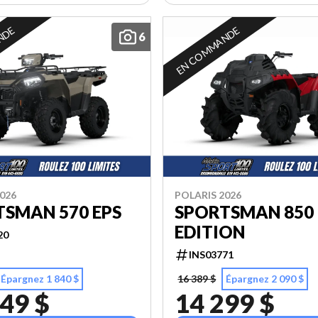
NDE
EN COMMANDE
6
026
POLARIS 2026
TSMAN 570 EPS
SPORTSMAN 850
EDITION
20
INS03771
Épargnez 1 840 $
16 389 $
Épargnez 2 090 $
49 $
14 299 $