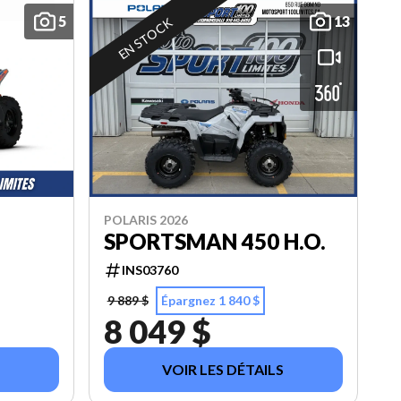
5
13
EN STOCK
POLARIS 2026
SPORTSMAN 450 H.O.
INS03760
9 889 $
Épargnez 1 840 $
8 049 $
VOIR LES DÉTAILS