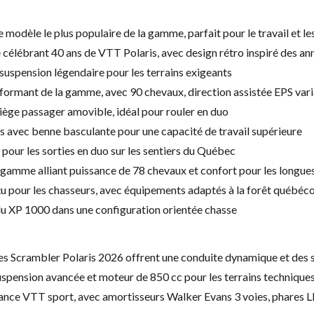
dèle le plus populaire de la gamme, parfait pour le travail et les
 célébrant 40 ans de VTT Polaris, avec design rétro inspiré des 
uspension légendaire pour les terrains exigeants
formant de la gamme, avec 90 chevaux, direction assistée EPS vari
ège passager amovible, idéal pour rouler en duo
s avec benne basculante pour une capacité de travail supérieure
our les sorties en duo sur les sentiers du Québec
gamme alliant puissance de 78 chevaux et confort pour les longue
 pour les chasseurs, avec équipements adaptés à la forêt québéco
u XP 1000 dans une configuration orientée chasse
s, les Scrambler Polaris 2026 offrent une conduite dynamique et de
uspension avancée et moteur de 850 cc pour les terrains technique
nce VTT sport, avec amortisseurs Walker Evans 3 voies, phares 