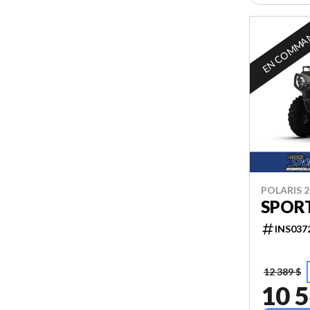
EN COMMA
POLARIS 2
SPOR
INS037
12 389 $
10 5