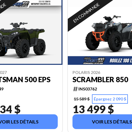
NDE
EN COMMANDE
027
POLARIS 2026
TSMAN 500 EPS
SCRAMBLER 850
49
INS03762
15 589 $
Épargnez 2 090 $
34 $
13 499 $
VOIR LES DÉTAILS
VOIR LES DÉTAILS