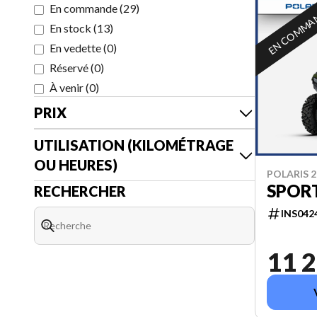
En commande
(
29
)
EN COMMA
En stock
(
13
)
En vedette
(
0
)
Réservé
(
0
)
À venir
(
0
)
PRIX
UTILISATION (KILOMÉTRAGE
OU HEURES)
POLARIS 2
SPOR
RECHERCHER
INS042
11 2