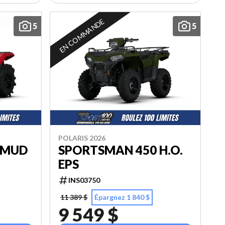
EN COMMANDE
5
5
POLARIS 2026
 MUD
SPORTSMAN 450 H.O.
EPS
INS03750
11 389 $
Épargnez 1 840 $
9 549 $