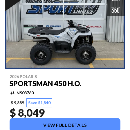
2026 POLARIS
SPORTSMAN 450 H.O.
INS03760
$ 9,889
Save $1,840
$ 8,049
VIEW FULL DETAILS