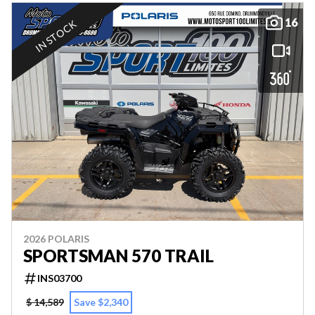
16
IN STOCK
2026 POLARIS
SPORTSMAN 570 TRAIL
INS03700
$ 14,589
Save $2,340