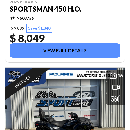
2026 POLARIS
SPORTSMAN 450 H.O.
INS03756
$ 9,889
Save $1,840
$ 8,049
VIEW FULL DETAILS
16
IN STOCK