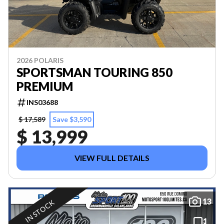
2026 POLARIS
SPORTSMAN TOURING 850
PREMIUM
INS03688
$ 17,589
Save $3,590
$ 13,999
VIEW FULL DETAILS
13
IN STOCK