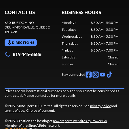
CONTACT US
BUSINESS HOURS
650, RUE DOMINO
Monday
:
8:30 AM - 5:30 PM
DRUMMONDVILLE
, QUEBEC
Tuesday
:
8:30 AM - 5:30 PM
J2C 6Z8
Wednesday
:
8:30 AM - 5:30 PM
DIRECTIONS
Thursday
:
8:30 AM - 7:00 PM
Friday
:
8:30 AM - 7:00 PM
819 445-6686
Saturday
:
Closed
Sunday
:
Closed
Stay connected
Prices are for informational purposes only and should not be considered as
contractual. Please contact us for more details.
© 2026 Moto Sport 100 Limites. All rights reserved. See
privacy policy
and
terms of use
.
Choice of consent.
© 2026 Creation and hosting of
powersports websites by Power Go
.
Member of the
Shop A Ride
network.