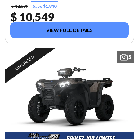
$ 12,389
Save $1,840
$ 10,549
VIEW FULL DETAILS
5
ON ORDER