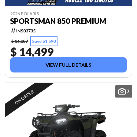
2026 POLARIS
SPORTSMAN 850 PREMIUM
INS03735
$ 16,089
Save $1,590
$ 14,499
VIEW FULL DETAILS
7
ON ORDER