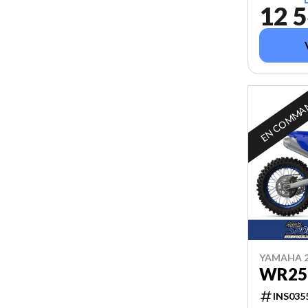
12 5
EN COMMA
YAMAHA 2
WR25
INS035