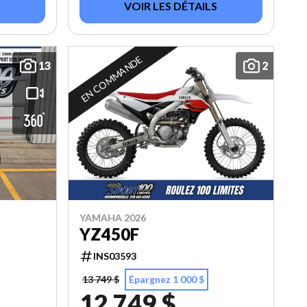
VOIR LES DÉTAILS
EN COMMANDE
13
2
YAMAHA 2026
YZ450F
INS03593
13 749 $
Épargnez 1 000 $
12 749 $