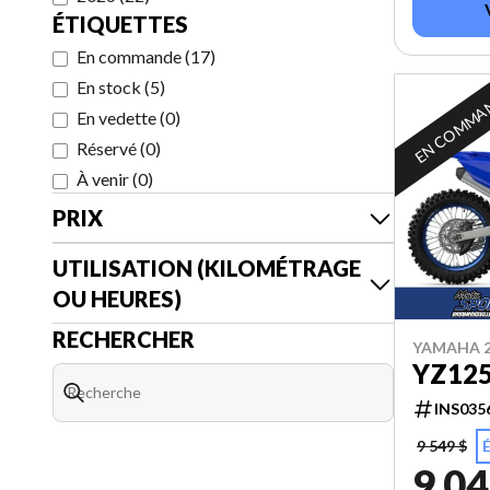
ÉTIQUETTES
En commande
(
17
)
En stock
(
5
)
EN COMMA
En vedette
(
0
)
Réservé
(
0
)
À venir
(
0
)
PRIX
UTILISATION (KILOMÉTRAGE
OU HEURES)
RECHERCHER
YAMAHA 2
YZ12
INS035
9 549 $
9 04