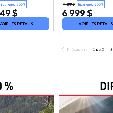
Épargnez 500 $
7 499 $
Épargnez 500 $
49 $
6 999 $
VOIR LES DÉTAILS
VOIR LES DÉTAILS
Précédent
1 de 2
S