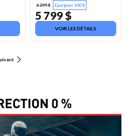
6 299 $
Épargnez 500 $
5 799 $
VOIR LES DÉTAILS
uivant