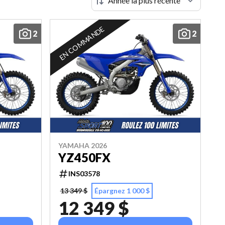
EN COMMANDE
2
2
YAMAHA 2026
YZ450FX
INS03578
13 349 $
Épargnez 1 000 $
12 349 $