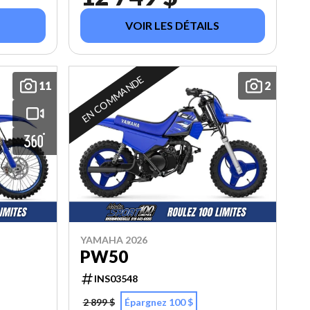
VOIR LES DÉTAILS
EN COMMANDE
11
2
YAMAHA 2026
PW50
INS03548
2 899 $
Épargnez 100 $