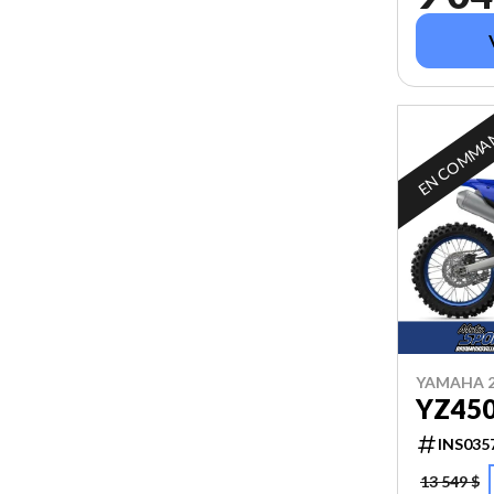
EN COMMA
YAMAHA 2
YZ45
INS035
13 549 $