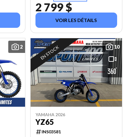
2 799 $
VOIR LES DÉTAILS
2
10
EN STOCK
YAMAHA 2026
YZ65
INS03581