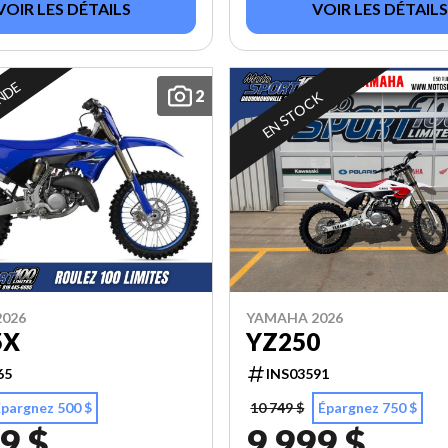
VOIR LES DÉTAILS
VOIR LES DÉTAILS
NDE
2
EN STOCK
026
YAMAHA 2026
5X
YZ250
65
INS03591
Épargnez 500 $
10 749 $
Épargnez 750 $
9 $
9 999 $