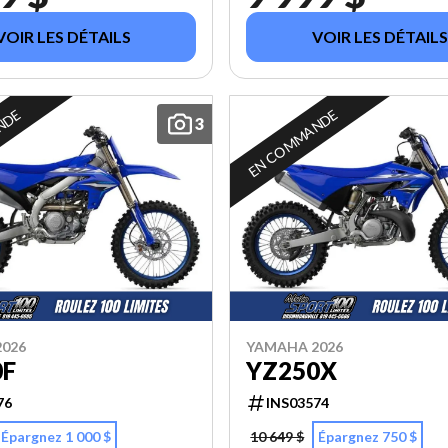
VOIR LES DÉTAILS
VOIR LES DÉTAILS
NDE
EN COMMANDE
3
026
YAMAHA 2026
0F
YZ250X
76
INS03574
Épargnez 1 000 $
10 649 $
Épargnez 750 $