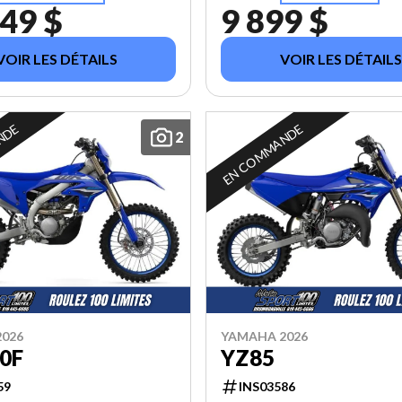
49 $
9 899 $
VOIR LES DÉTAILS
VOIR LES DÉTAILS
NDE
EN COMMANDE
2
026
YAMAHA 2026
0F
YZ85
59
INS03586