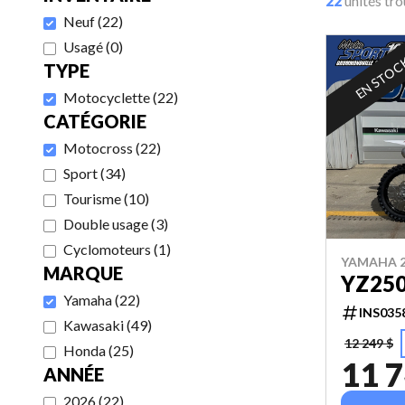
22
unités tr
Neuf
(
22
)
Usagé
(
0
)
EN STO
TYPE
Motocyclette
(
22
)
CATÉGORIE
Motocross
(
22
)
Sport
(
34
)
Tourisme
(
10
)
Double usage
(
3
)
Cyclomoteurs
(
1
)
YAMAHA 2
MARQUE
YZ25
Yamaha
(
22
)
INS035
Kawasaki
(
49
)
12 249 $
Honda
(
25
)
11 7
ANNÉE
2026
(
22
)