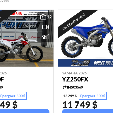
ouvées
EN COMMANDE
12
CK
026
YAMAHA 2026
0F
YZ250FX
89
INS03569
Épargnez 500 $
12 249 $
Épargnez 500 $
49 $
11 749 $