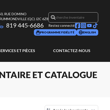
50, RUE DOMINO
RUMMONDVILLE
(QC)
J2C 6Z8
819 445-6686
Restez connecté
PROGRAMME FIDÉLITÉ
ENGLISH
SERVICES ET PIÈCES
CONTACTEZ-NOUS
NTAIRE ET CATALOGUE