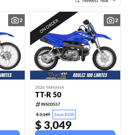
2
2
ON ORDER
2026 YAMAHA
TT-R 50
INS03557
$ 3,149
Save $100
$ 3,049