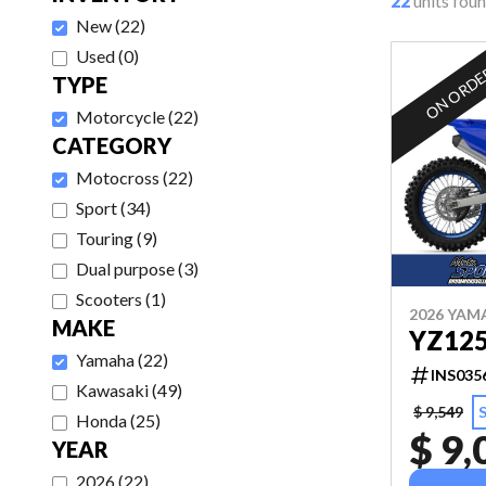
22
units fou
New
(
22
)
Used
(
0
)
ON ORD
TYPE
Motorcycle
(
22
)
CATEGORY
Motocross
(
22
)
Sport
(
34
)
Touring
(
9
)
Dual purpose
(
3
)
Scooters
(
1
)
2026 YAM
MAKE
YZ12
Yamaha
(
22
)
INS035
Kawasaki
(
49
)
$ 9,549
Honda
(
25
)
$ 9,
YEAR
2026
(
22
)