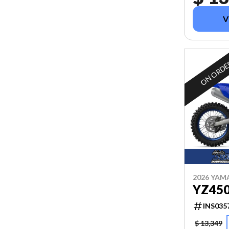
V
ON ORD
2026 YAM
YZ45
INS035
$ 13,349