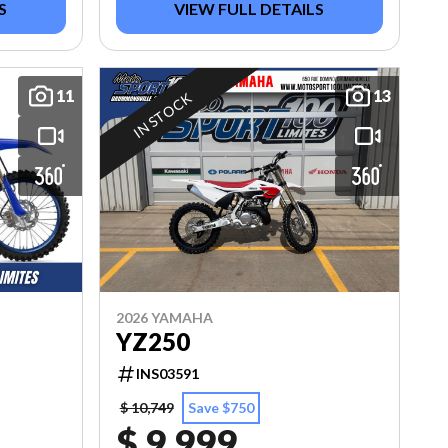
S
VIEW FULL DETAILS
11
13
IN STOCK
2026 YAMAHA
YZ250
INS03591
$ 10,749
Save $750
$ 9,999