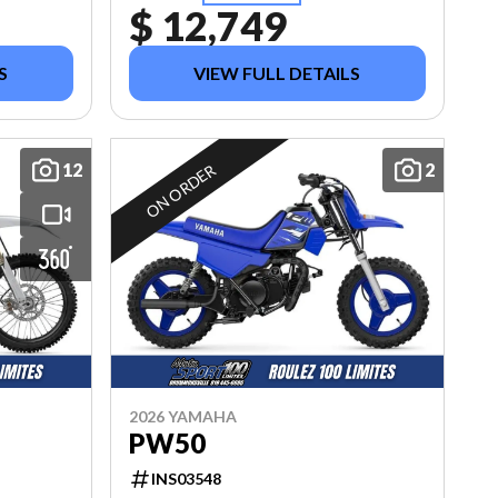
$ 12,749
S
VIEW FULL DETAILS
12
2
ON ORDER
2026 YAMAHA
PW50
INS03548