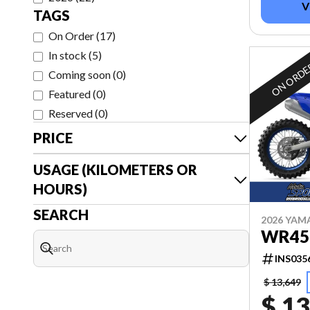
V
TAGS
On Order
(
17
)
In stock
(
5
)
ON ORD
Coming soon
(
0
)
Featured
(
0
)
Reserved
(
0
)
PRICE
USAGE (KILOMETERS OR
HOURS)
SEARCH
2026 YAM
WR45
INS035
$ 13,649
$ 13