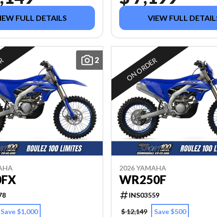
IEW FULL DETAILS
VIEW FULL DETAIL
2
ER
ON ORDER
AHA
2026 YAMAHA
0FX
WR250F
78
INS03559
Save $1,000
$ 12,149
Save $500