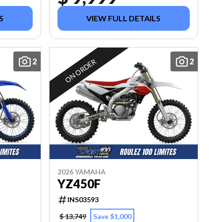
S
VIEW FULL DETAILS
2
2
ON ORDER
2026 YAMAHA
YZ450F
INS03593
$ 13,749
Save $1,000