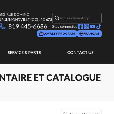
650, RUE DOMINO
DRUMMONDVILLE
(QC)
J2C 6Z8
819 445-6686
Stay connected
LOYALTY PROGRAM
FRANÇAIS
SERVICE & PARTS
CONTACT US
NTAIRE ET CATALOGUE