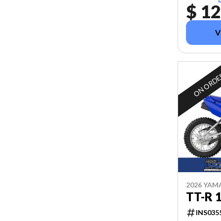
$ 12
V
ON ORD
2026 YAM
TT-R 
INS035