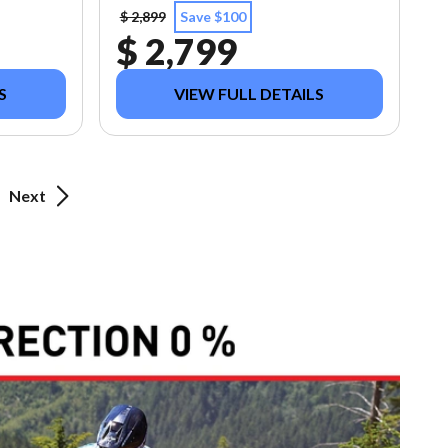
$ 2,899
Save $100
$ 2,799
S
VIEW FULL DETAILS
Next