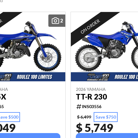
nd
2
ER
ON ORDER
AHA
2026 YAMAHA
5X
TT-R 230
65
INS03556
Save $500
$ 6,499
Save $750
049
$ 5,749