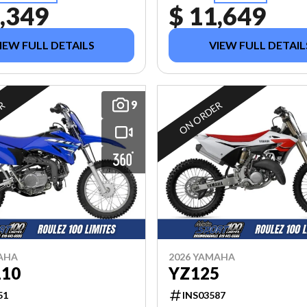
,349
$ 11,649
IEW FULL DETAILS
VIEW FULL DETAIL
9
ER
ON ORDER
AHA
2026 YAMAHA
110
YZ125
51
INS03587