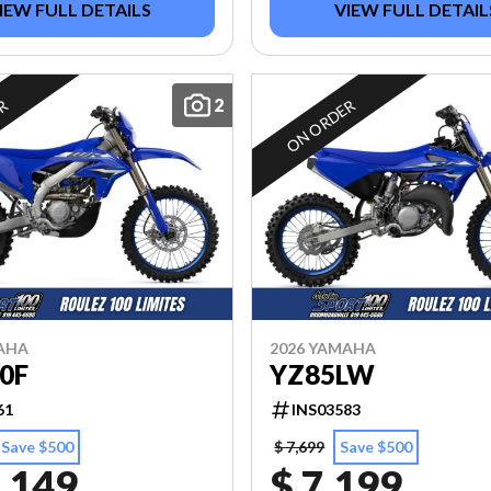
IEW FULL DETAILS
VIEW FULL DETAIL
2
ER
ON ORDER
AHA
2026 YAMAHA
0F
YZ85LW
61
INS03583
Save $500
$ 7,699
Save $500
,149
$ 7,199