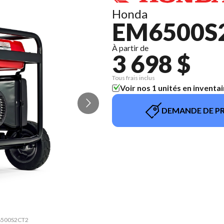
Honda
EM6500S
À partir de
3 698 $
Tous frais inclus
Voir nos 1 unités en inventai
DEMANDE DE PR
EM6500S2CT2
La version