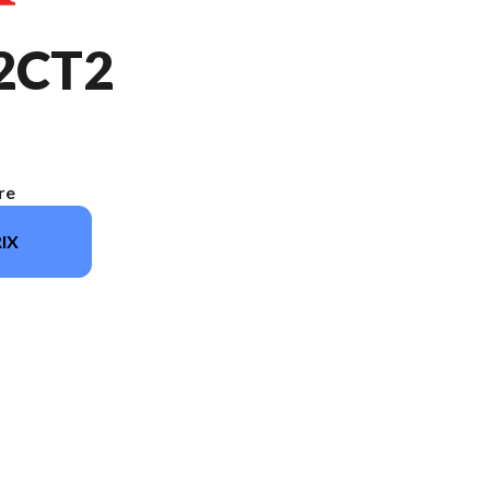
2CT2
re
IX
 du modèle sur l'image est le EM6500S2CT2