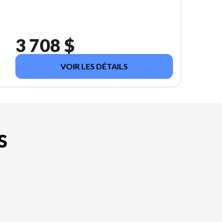
3 708 $
VOIR LES DÉTAILS
S