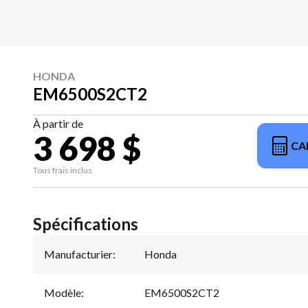
HONDA
EM6500S2CT2
À partir de
3 698 $
CA
Tous frais inclus
Spécifications
Manufacturier
:
Honda
Modèle
:
EM6500S2CT2