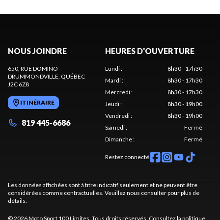
NOUS JOINDRE
HEURES D'OUVERTURE
650, RUE DOMINO
Lundi
:
8h30 - 17h30
DRUMMONDVILLE
, QUÉBEC
Mardi
:
8h30 - 17h30
J2C 6Z8
Mercredi
:
8h30 - 17h30
ITINÉRAIRE
Jeudi
:
8h30 - 19h00
Vendredi
:
8h30 - 19h00
819 445-6686
Samedi
:
Fermé
Dimanche
:
Fermé
Restez connecté
Les données affichées sont à titre indicatif seulement et ne peuvent être
considérées comme contractuelles. Veuillez nous consulter pour plus de
détails.
© 2026 Moto Sport 100 Limites. Tous droits réservés. Consultez la
politique