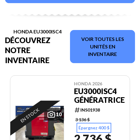
HONDA EU3000ISC4
DÉCOUVREZ
VOIR TOUTES LES
UNITÉS EN
NOTRE
INVENTAIRE
INVENTAIRE
HONDA 2026
EU3000ISC4
GÉNÉRATRICE
EN STOCK
INS01938
10
3 136 $
Épargnez 400 $
2 736 $