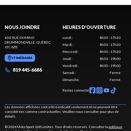
NOUS JOINDRE
HEURES D'OUVERTURE
650, RUE DOMINO
Lundi
:
8h30 - 17h30
DRUMMONDVILLE
, QUÉBEC
Mardi
:
8h30 - 17h30
J2C 6Z8
Mercredi
:
8h30 - 17h30
ITINÉRAIRE
Jeudi
:
8h30 - 19h00
Vendredi
:
8h30 - 19h00
819 445-6686
Samedi
:
Fermé
Dimanche
:
Fermé
Restez connecté
Les données affichées sont à titre indicatif seulement et ne peuvent être
considérées comme contractuelles. Veuillez nous consulter pour plus de
détails.
© 2026 Moto Sport 100 Limites. Tous droits réservés. Consultez la
politique