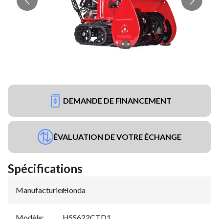
DEMANDE DE FINANCEMENT
ÉVALUATION DE VOTRE ÉCHANGE
Spécifications
Manufacturier
Honda
:
Modèle
:
HSS622CTD1