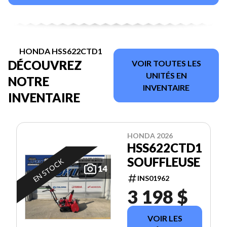
HONDA HSS622CTD1
DÉCOUVREZ
VOIR TOUTES LES
UNITÉS EN
NOTRE
INVENTAIRE
INVENTAIRE
HONDA 2026
HSS622CTD1
SOUFFLEUSE
EN STOCK
14
INS01962
3 198 $
VOIR LES