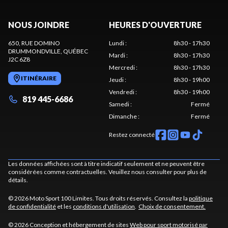
NOUS JOINDRE
HEURES D'OUVERTURE
650, RUE DOMINO
Lundi
:
8h30 - 17h30
DRUMMONDVILLE
, QUÉBEC
Mardi
:
8h30 - 17h30
J2C 6Z8
Mercredi
:
8h30 - 17h30
ITINÉRAIRE
Jeudi
:
8h30 - 19h00
Vendredi
:
8h30 - 19h00
819 445-6686
Samedi
:
Fermé
Dimanche
:
Fermé
Restez connecté
Les données affichées sont à titre indicatif seulement et ne peuvent être
considérées comme contractuelles. Veuillez nous consulter pour plus de
détails.
© 2026 Moto Sport 100 Limites. Tous droits réservés. Consultez la
politique
de confidentialité
et les
conditions d'utilisation
.
Choix de consentement.
© 2026 Conception et hébergement de sites
Web pour sport motorisé par