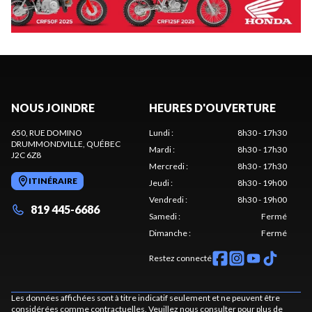
NOUS JOINDRE
HEURES D'OUVERTURE
650, RUE DOMINO
Lundi
:
8h30 - 17h30
DRUMMONDVILLE
, QUÉBEC
Mardi
:
8h30 - 17h30
J2C 6Z8
Mercredi
:
8h30 - 17h30
ITINÉRAIRE
Jeudi
:
8h30 - 19h00
Vendredi
:
8h30 - 19h00
819 445-6686
Samedi
:
Fermé
Dimanche
:
Fermé
Restez connecté
Les données affichées sont à titre indicatif seulement et ne peuvent être
considérées comme contractuelles. Veuillez nous consulter pour plus de