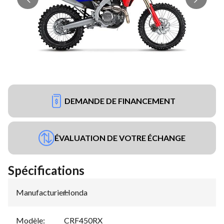
DEMANDE DE FINANCEMENT
ÉVALUATION DE VOTRE ÉCHANGE
Spécifications
Manufacturier
Honda
:
Modèle
:
CRF450RX