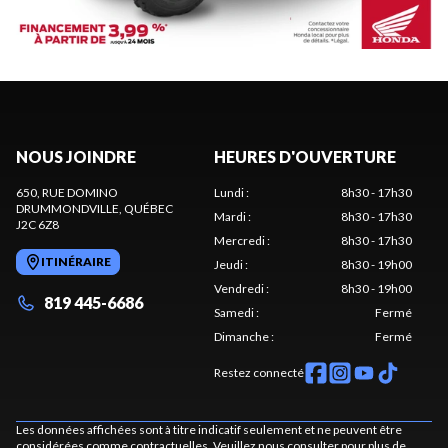
NOUS JOINDRE
HEURES D'OUVERTURE
650, RUE DOMINO
Lundi
:
8h30 - 17h30
DRUMMONDVILLE
, QUÉBEC
Mardi
:
8h30 - 17h30
J2C 6Z8
Mercredi
:
8h30 - 17h30
ITINÉRAIRE
Jeudi
:
8h30 - 19h00
Vendredi
:
8h30 - 19h00
819 445-6686
Samedi
:
Fermé
Dimanche
:
Fermé
Restez connecté
Les données affichées sont à titre indicatif seulement et ne peuvent être
considérées comme contractuelles. Veuillez nous consulter pour plus de