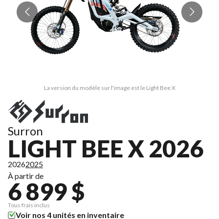
La version du modèle sur l'image est le Light Bee X
Surron
LIGHT BEE X 2026
2026
2025
À partir de
6 899 $
Tous frais inclus
Voir nos 4 unités en inventaire