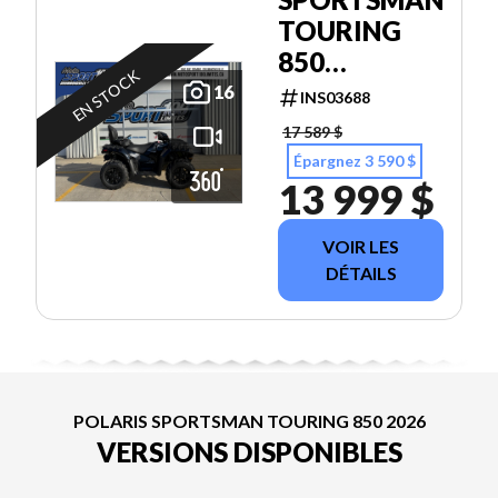
TOURING
850
EN STOCK
PREMIUM
16
INS03688
17 589 $
Épargnez 3 590 $
13 999 $
VOIR LES
DÉTAILS
POLARIS SPORTSMAN TOURING 850 2026
VERSIONS DISPONIBLES