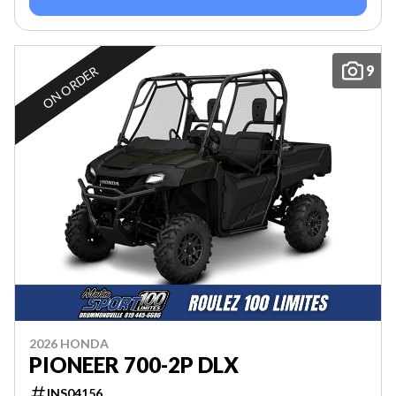
9
ON ORDER
2026 HONDA
PIONEER 700-2P DLX
INS04156