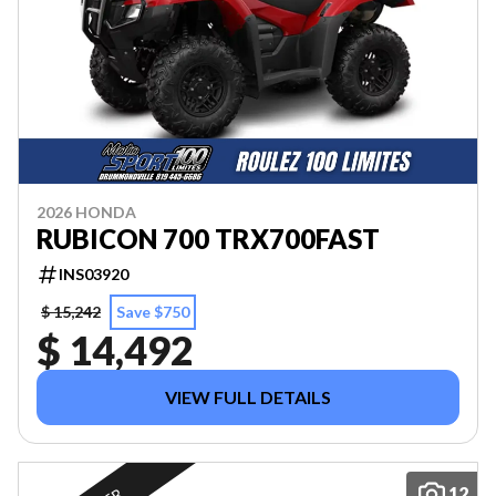
2026 HONDA
RUBICON 700 TRX700FAST
INS03920
$ 15,242
Save $750
$ 14,492
VIEW FULL DETAILS
12