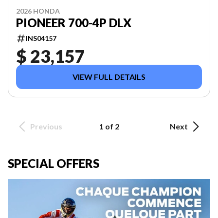
2026 HONDA
PIONEER 700-4P DLX
INS04157
$ 23,157
VIEW FULL DETAILS
Previous
1 of 2
Next
SPECIAL OFFERS