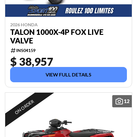
2026 HONDA
TALON 1000X-4P FOX LIVE
VALVE
INS04159
$ 38,957
VIEW FULL DETAILS
12
ON ORDER