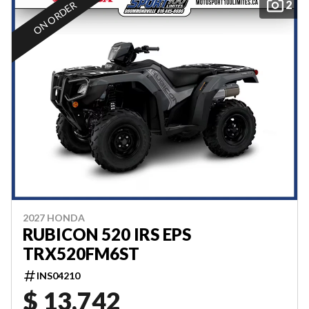
2
ON ORDER
2027 HONDA
RUBICON 520 IRS EPS
TRX520FM6ST
INS04210
$ 13,742