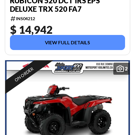
RUBICON 520 DCT IRS EPS
DELUXE TRX 520 FA7
INS04212
$ 14,942
VIEW FULL DETAILS
2
ON ORDER