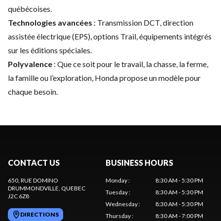
québécoises.
Technologies avancées
: Transmission DCT, direction
assistée électrique (EPS), options Trail, équipements intégrés
sur les éditions spéciales.
Polyvalence
: Que ce soit pour le travail, la chasse, la ferme,
la famille ou l’exploration, Honda propose un modèle pour
chaque besoin.
CONTACT US
BUSINESS HOURS
650, RUE DOMINO
Monday
:
8:30 AM - 5:30 PM
DRUMMONDVILLE
, QUEBEC
Tuesday
:
8:30 AM - 5:30 PM
J2C 6Z8
Wednesday
:
8:30 AM - 5:30 PM
DIRECTIONS
Thursday
:
8:30 AM - 7:00 PM