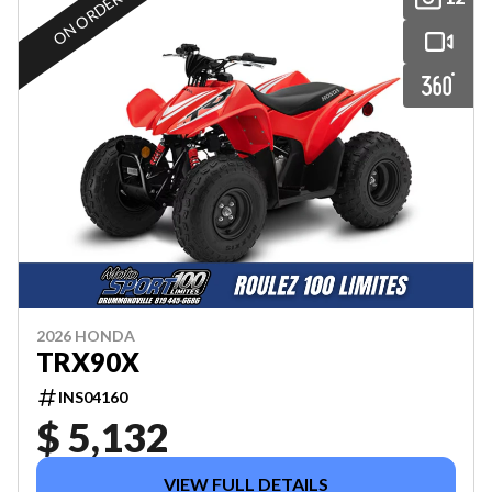
ON ORDER
2026 HONDA
TRX90X
INS04160
$ 5,132
VIEW FULL DETAILS