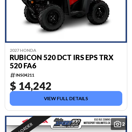
2027 HONDA
RUBICON 520 DCT IRS EPS TRX
520 FA6
INS04211
$ 14,242
VIEW FULL DETAILS
2
ON ORDER