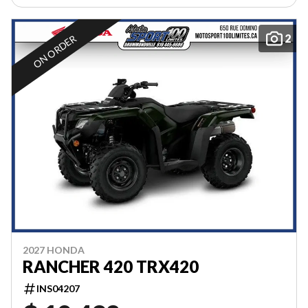
2
ON ORDER
2027 HONDA
RANCHER 420 TRX420
INS04207