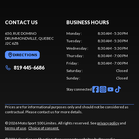
CONTACT US
BUSINESS HOURS
650, RUE DOMINO
Monday
:
8:30 AM - 5:30 PM
DRUMMONDVILLE
, QUEBEC
Tuesday
:
8:30 AM - 5:30 PM
J2C 6Z8
Wednesday
:
8:30 AM - 5:30 PM
DIRECTIONS
Thursday
:
8:30 AM - 7:00 PM
Friday
:
8:30 AM - 7:00 PM
819 445-6686
Saturday
:
Closed
Sunday
:
Closed
Stay connected
Prices are for informational purposes only and should not be considered as
contractual. Please contact us for more details.
© 2026 Moto Sport 100 Limites. All rights reserved. See
privacy policy
and
terms of use
.
Choice of consent.