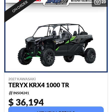
23
ON ORDER
2027 KAWASAKI
TERYX KRX4 1000 TR
INS04241
$ 36,194