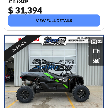
INS04239
$ 31,394
VIEW FULL DETAILS
21
IN STOCK