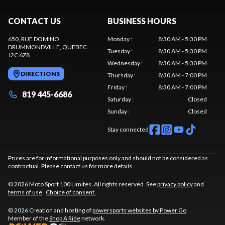
CONTACT US
BUSINESS HOURS
650, RUE DOMINO
Monday
:
8:30 AM - 5:30 PM
DRUMMONDVILLE
, QUEBEC
Tuesday
:
8:30 AM - 5:30 PM
J2C 6Z8
Wednesday
:
8:30 AM - 5:30 PM
DIRECTIONS
Thursday
:
8:30 AM - 7:00 PM
Friday
:
8:30 AM - 7:00 PM
819 445-6686
Saturday
:
Closed
Sunday
:
Closed
Stay connected
Prices are for informational purposes only and should not be considered as
contractual. Please contact us for more details.
© 2026 Moto Sport 100 Limites. All rights reserved. See
privacy policy
and
terms of use
.
Choice of consent.
© 2026 Creation and hosting of
powersports websites by Power Go
.
Member of the
Shop A Ride
network.