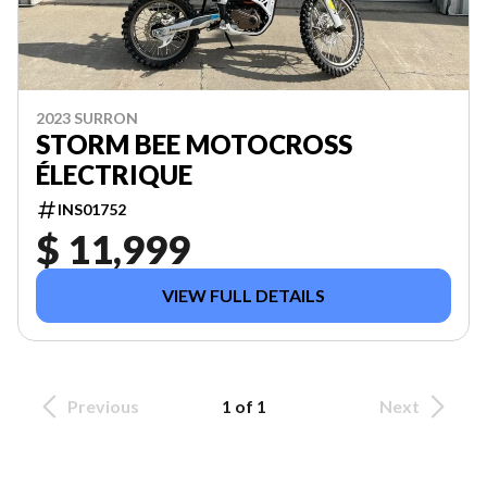
2023 SURRON
STORM BEE MOTOCROSS
ÉLECTRIQUE
INS01752
$ 11,999
VIEW FULL DETAILS
Previous
1 of 1
Next