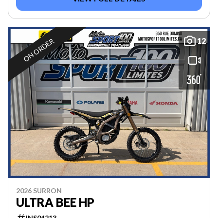
12
ON ORDER
2026 SURRON
ULTRA BEE HP
INS04213