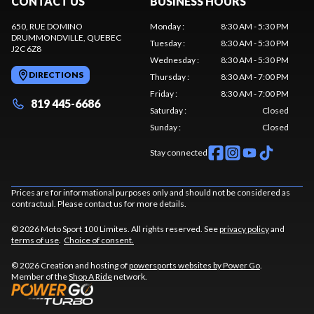
CONTACT US
BUSINESS HOURS
650, RUE DOMINO
Monday
:
8:30 AM - 5:30 PM
DRUMMONDVILLE
, QUEBEC
Tuesday
:
8:30 AM - 5:30 PM
J2C 6Z8
Wednesday
:
8:30 AM - 5:30 PM
DIRECTIONS
Thursday
:
8:30 AM - 7:00 PM
Friday
:
8:30 AM - 7:00 PM
819 445-6686
Saturday
:
Closed
Sunday
:
Closed
Stay connected
Prices are for informational purposes only and should not be considered as
contractual. Please contact us for more details.
© 2026 Moto Sport 100 Limites. All rights reserved. See
privacy policy
and
terms of use
.
Choice of consent.
© 2026 Creation and hosting of
powersports websites by Power Go
.
Member of the
Shop A Ride
network.