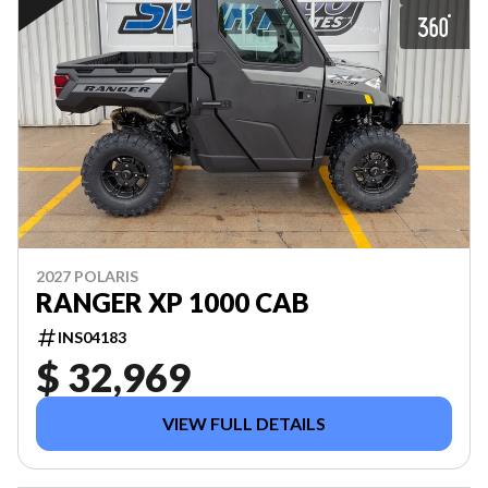
2027 POLARIS
RANGER XP 1000 CAB
INS04183
$ 32,969
VIEW FULL DETAILS