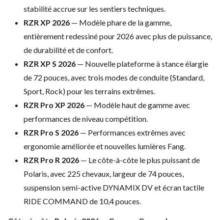
stabilité accrue
sur les sentiers techniques.
RZR XP 2026
— Modèle phare de la
gamme,
entièrement redessiné pour 2026
avec plus de puissance,
de durabilité
et de confort.
RZR XP S 2026
—
Nouvelle plateforme à stance élargie
de
72 pouces, avec trois modes de conduite
(Standard,
Sport, Rock) pour les
terrains extrêmes.
RZR Pro XP 2026
— Modèle haut de gamme avec
performances de niveau compétition.
RZR Pro S 2026
— Performances
extrêmes avec
ergonomie améliorée et
nouvelles lumières Fang.
RZR Pro R 2026
— Le côte-à-côte le
plus puissant de
Polaris, avec 225
chevaux, largeur de 74 pouces,
suspension semi-active DYNAMIX DV et
écran tactile
RIDE COMMAND de 10,4
pouces.