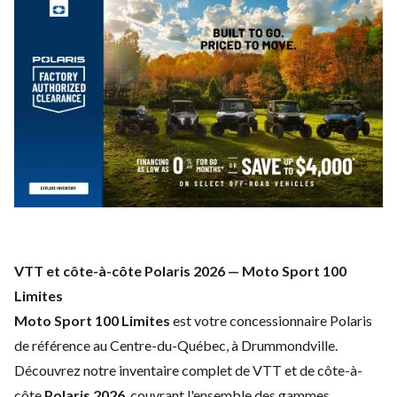
VTT et
côte-à-côte Polaris
2026 — Moto
Sport 100
Limites
Moto Sport 100 Limites
est
votre
concessionnaire Polaris
de référence
au
Centre-du-Québec, à
Drummondville.
Découvrez
notre
inventaire complet
de VTT et de
côte-à-
côte
Polaris 2026
,
couvrant
l'ensemble des
gammes