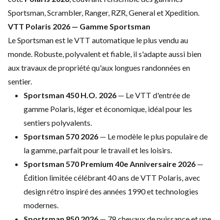
Sportsman, Scrambler,
Ranger, RZR,
General et
Xpedition.
VTT
Polaris 2026 —
Gamme Sportsman
Le Sportsman
est le VTT
automatique le plus vendu
au
monde. Robuste, polyvalent et
fiable, il s'adapte aussi bien
aux
travaux de propriété qu'aux longues
randonnées en
sentier.
Sportsman 450 H.O. 2026
— Le VTT
d'entrée de
gamme Polaris, léger et
économique, idéal pour les
sentiers
polyvalents.
Sportsman 570 2026
—
Le modèle le plus populaire de
la
gamme, parfait pour le travail et les
loisirs.
Sportsman 570 Premium 40e Anniversaire 2026
—
Édition limitée célébrant 40
ans de VTT Polaris, avec
design rétro
inspiré des années 1990 et technologies
modernes.
Sportsman 850 2026
— 78
chevaux de puissance et une