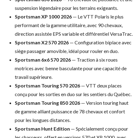
suspension
légendaire pour les terrains exigeants.
Sportsman XP 1000 2026
— Le VTT
Polaris le plus
performant de la gamme
utilitaire, avec 90 chevaux,
direction
assistée EPS variable et différentiel
VersaTrac.
Sportsman X2 570 2026
— Configuration biplace avec
siège
passager amovible, idéal pour rouler en
duo.
Sportsman 6x6 570 2026
—
Traction à six roues
motrices avec
benne basculante pour une capacité de
travail supérieure.
Sportsman Touring 570 2026
— VTT
deux places
conçu pour les sorties en
duo sur les sentiers du Québec.
Sportsman Touring 850 2026
—
Version touring haut
de gamme alliant
puissance de 78 chevaux et confort
pour
les longues distances.
Sportsman Hunt Edition
—
Spécialement conçu pour
les chasseurs,
offert en versions 570 et XP 1000, avec