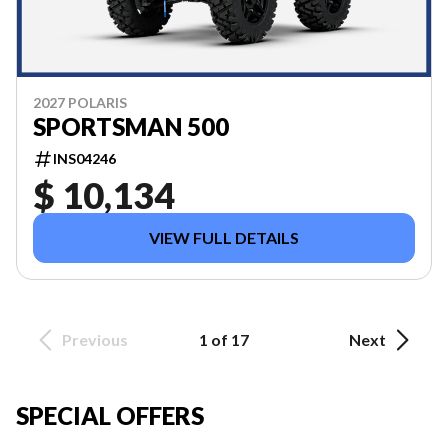
2027 POLARIS
SPORTSMAN 500
INS04246
$ 10,134
VIEW FULL DETAILS
Previous
1 of 17
Next
SPECIAL OFFERS