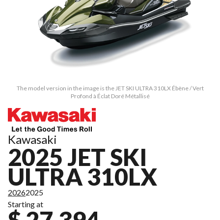
The model version in the image is the JET SKI ULTRA 310LX Ébène / Vert
Profond à Éclat Doré Métallisé
Kawasaki
2025 JET SKI
ULTRA 310LX
2026
2025
Starting at
$ 27,394