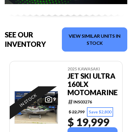
SEE OUR
VIEW SIMILAR UNITS IN
INVENTORY
STOCK
2025 KAWASAKI
JET SKI ULTRA
160LX
MOTOMARINE
IN STOCK
9
INS03276
$ 22,799
Save $2,800
$ 19,999