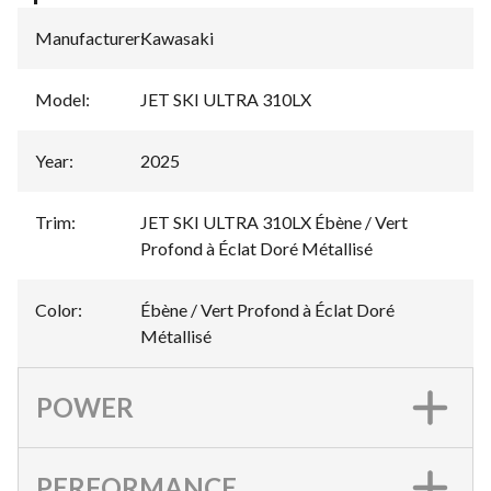
Manufacturer
:
Kawasaki
Model
:
JET SKI ULTRA 310LX
Year
:
2025
Trim
:
JET SKI ULTRA 310LX Ébène / Vert
Profond à Éclat Doré Métallisé
Color
:
Ébène / Vert Profond à Éclat Doré
Métallisé
POWER
PERFORMANCE