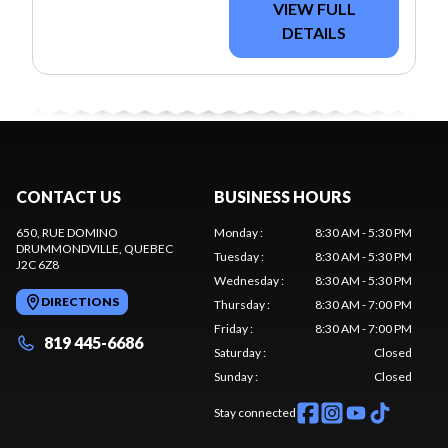
VIEW FULL
DETAILS
CONTACT US
BUSINESS HOURS
650, RUE DOMINO
Monday
:
8:30 AM - 5:30 PM
DRUMMONDVILLE
, QUEBEC
Tuesday
:
8:30 AM - 5:30 PM
J2C 6Z8
Wednesday
:
8:30 AM - 5:30 PM
DIRECTIONS
Thursday
:
8:30 AM - 7:00 PM
Friday
:
8:30 AM - 7:00 PM
819 445-6686
Saturday
:
Closed
Sunday
:
Closed
Stay connected