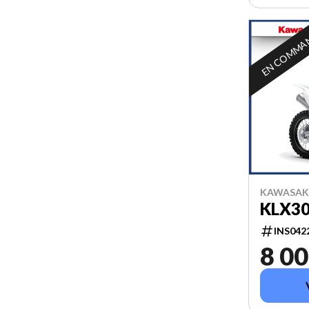
EN COMMA
KAWASAKI
KLX3
INS042
8 00