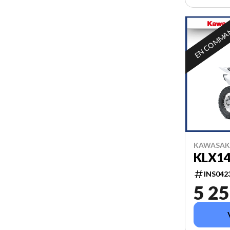
EN COMMA
KAWASAKI
KLX1
INS042
5 25