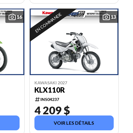
EN COMMANDE
16
13
KAWASAKI 2027
KLX110R
INS04237
4 209 $
VOIR LES DÉTAILS