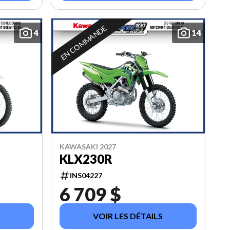
EN COMMANDE
4
14
KAWASAKI 2027
KLX230R
INS04227
6 709 $
VOIR LES DÉTAILS