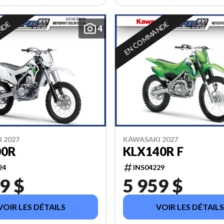
NDE
EN COMMANDE
4
 2027
KAWASAKI 2027
00R
KLX140R F
24
INS04229
9 $
5 959 $
VOIR LES DÉTAILS
VOIR LES DÉTAILS