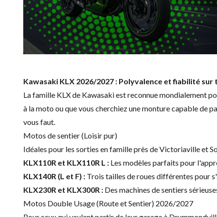
Kawasaki KLX 2026/2027 : Polyvalence et fiabilité sur t
La famille KLX de Kawasaki est reconnue mondialement pour sa
à la moto ou que vous cherchiez une monture capable de p
vous faut.
Motos de sentier (Loisir pur)
Idéales pour les sorties en famille près de Victoriaville et
KLX110R et KLX110R L :
Les modèles parfaits pour l'app
KLX140R (L et F) :
Trois tailles de roues différentes pour s'
KLX230R et KLX300R :
Des machines de sentiers sérieuses 
Motos Double Usage (Route et Sentier) 2026/2027
Pour ceux qui veulent partir de leur garage à Drummondvill