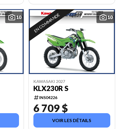
EN COMMANDE
10
10
KAWASAKI 2027
KLX230R S
INS04226
6 709 $
VOIR LES DÉTAILS