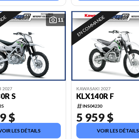
NDE
EN COMMANDE
11
 2027
KAWASAKI 2027
0R S
KLX140R F
25
INS04230
9 $
5 959 $
VOIR LES DÉTAILS
VOIR LES DÉTAILS