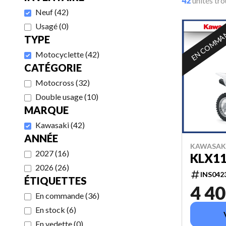
42
unités tr
Neuf
(
42
)
Usagé
(
0
)
EN COMMA
TYPE
Motocyclette
(
42
)
CATÉGORIE
Motocross
(
32
)
Double usage
(
10
)
MARQUE
Kawasaki
(
42
)
ANNÉE
KAWASAKI
2027
(
16
)
KLX11
2026
(
26
)
INS042
ÉTIQUETTES
4 40
En commande
(
36
)
En stock
(
6
)
En vedette
(
0
)