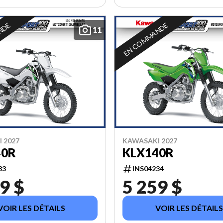
NDE
EN COMMANDE
11
 2027
KAWASAKI 2027
40R
KLX140R
33
INS04234
9 $
5 259 $
VOIR LES DÉTAILS
VOIR LES DÉTAILS