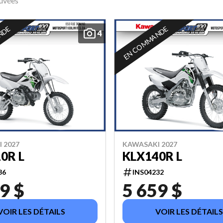
ouvées
NDE
EN COMMANDE
4
 2027
KAWASAKI 2027
0R L
KLX140R L
36
INS04232
9 $
5 659 $
VOIR LES DÉTAILS
VOIR LES DÉTAILS