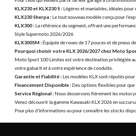
KLX230 et KLX230 S :
Légères et maniables, idéales pour d
KLX230 Sherpa :
Le tout nouveau modèle conçu pour l'explo
KLX300 :
La référence du segment, offrant une performance 
Style Supermoto 2026/2026
KLX300SM :
Équipée de roues de 17 pouces et de pneus de 
Pourquoi choisir votre KLX 2026/2027 chez Moto Spor
Moto Sport 100 Limites est votre destination privilégiée a
votre gabarit et à votre expérience de conduite.
Garantie et Fiabilité :
Les modèles KLX sont réputés pour le
Financement Disponible :
Des options flexibles pour que 
Service Régional :
Nous desservons fièrement les motocycli
Venez découvrir la gamme Kawasaki KLX 2026 en succursal
Pour plus d'informations ou pour connaître les stocks dis