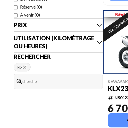
Réservé
(
0
)
À venir
(
0
)
EN COMMA
PRIX
UTILISATION (KILOMÉTRAGE
OU HEURES)
RECHERCHER
klx
KAWASAKI
KLX23
INS042
6 70