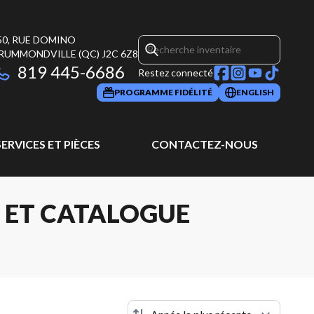
50, RUE DOMINO
RUMMONDVILLE
(QC)
J2C 6Z8
819 445-6686
Restez connecté
PROGRAMME FIDÉLITÉ
ENGLISH
SERVICES ET PIÈCES
CONTACTEZ-NOUS
E ET CATALOGUE