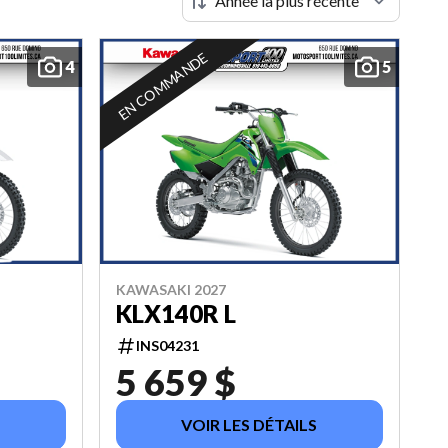
EN COMMANDE
4
5
KAWASAKI 2027
KLX140R L
INS04231
5 659 $
VOIR LES DÉTAILS