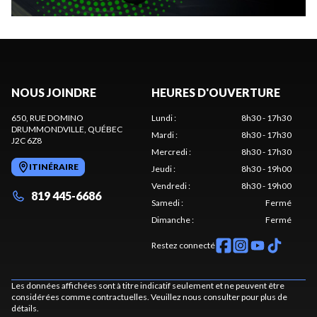
NOUS JOINDRE
HEURES D'OUVERTURE
650, RUE DOMINO
Lundi
:
8h30 - 17h30
DRUMMONDVILLE
, QUÉBEC
Mardi
:
8h30 - 17h30
J2C 6Z8
Mercredi
:
8h30 - 17h30
ITINÉRAIRE
Jeudi
:
8h30 - 19h00
Vendredi
:
8h30 - 19h00
819 445-6686
Samedi
:
Fermé
Dimanche
:
Fermé
Restez connecté
Les données affichées sont à titre indicatif seulement et ne peuvent être
considérées comme contractuelles. Veuillez nous consulter pour plus de
détails.