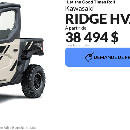
Kawasaki
RIDGE HV
À partir de
38 494 $
Tous frais inclus
DEMANDE DE PR
ge Sable Blanchâtre Mat