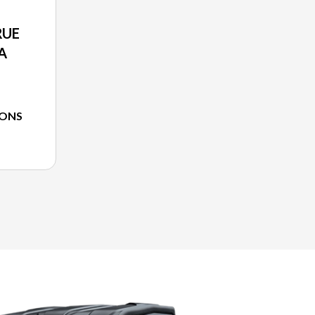
RUE
A
IONS