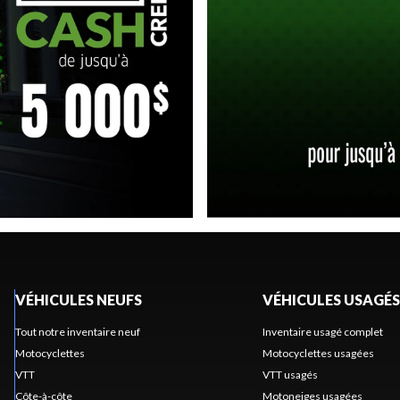
VÉHICULES NEUFS
VÉHICULES USAGÉS
Tout notre inventaire neuf
Inventaire usagé complet
Motocyclettes
Motocyclettes usagées
VTT
VTT usagés
Côte-à-côte
Motoneiges usagées