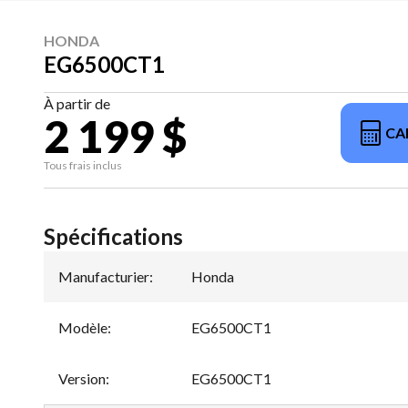
HONDA
EG6500CT1
À partir de
2 199 $
CA
Tous frais inclus
Spécifications
Manufacturier
:
Honda
Modèle
:
EG6500CT1
Version
:
EG6500CT1