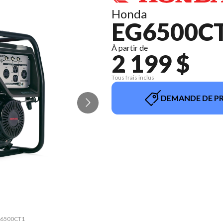
Honda
EG6500C
À partir de
2 199 $
Tous frais inclus
DEMANDE DE PR
EG6500CT1
La versi