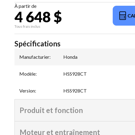
À partir de
4 648 $
CA
Tous frais inclus
Spécifications
Manufacturier
:
Honda
Modèle
:
HSS928CT
Version
:
HSS928CT
Produit et fonction
Moteur et entraînement