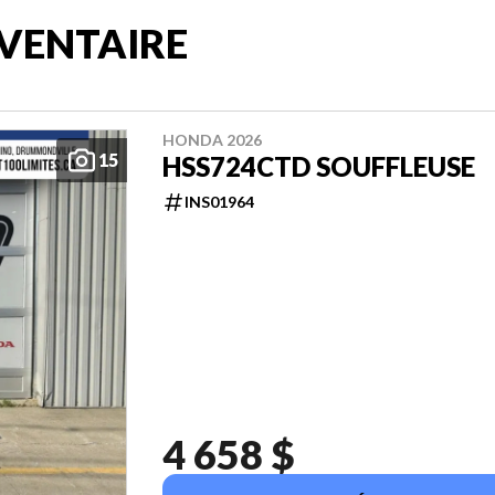
VENTAIRE
HONDA 2026
15
HSS724CTD SOUFFLEUSE
INS01964
4 658 $