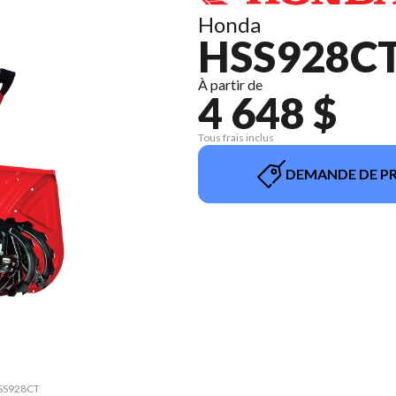
Honda
HSS928C
À partir de
4 648 $
Tous frais inclus
DEMANDE DE PR
 HSS928CT